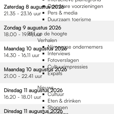
e
Openbare voorzieningen
Zaterdag 8 augustus 2026
Pers & media
21.35 - 23.16 uur
p
Duurzaam toerisme
Zondag 9 augustus 2026
Blijf op de hoogte
18.00 - 19.41 uur
a
Verhalen
Nijmeegse ondernemers
Maandag 10 augustus 2026
g
Interviews
14.30 - 16.11 uur
Fotoverslagen
Cultuurimpressies
Maandag 10 augustus 2026
e
Expats
21.00 - 22.41 uur
Nieuws
Dinsdag 11 augustus 2026
Cultuur
16.20 - 18.01 uur
Eten & drinken
Shoppen
Dinsdag 11 augustus 2026
Weektips