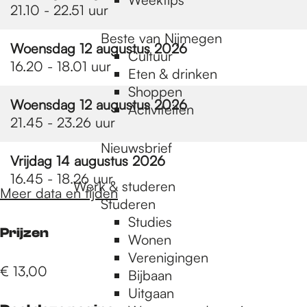
21.10 - 22.51 uur
Beste van Nijmegen
Woensdag 12 augustus 2026
Cultuur
16.20 - 18.01 uur
Eten & drinken
Shoppen
Woensdag 12 augustus 2026
Activiteiten
21.45 - 23.26 uur
Nieuwsbrief
Vrijdag 14 augustus 2026
16.45 - 18.26 uur
Werk & studeren
Meer data en tijden
Studeren
Studies
Prijzen
Wonen
Verenigingen
€ 13,00
Bijbaan
Uitgaan