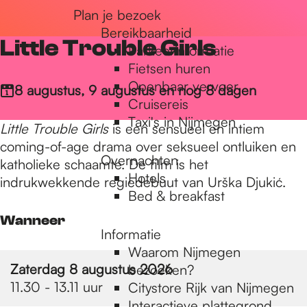
Plan je bezoek
r
Bereikbaarheid
Little Trouble Girls
Parkeerinformatie
d
Fietsen huren
Openbaar vervoer
8 augustus, 9 augustus en nog 8 dagen
Cruisereis
e
Taxi's in Nijmegen
Little Trouble Girls
is een sensueel en intiem
coming-of-age drama over seksueel ontluiken en
Overnachten
h
katholieke schaamte. De film is het
Hotels
indrukwekkende regiedebuut van Urška Djukić.
Bed & breakfast
o
Wanneer
Informatie
Waarom Nijmegen
m
Zaterdag 8 augustus 2026
bezoeken?
11.30 - 13.11 uur
Citystore Rijk van Nijmegen
Interactieve plattegrond