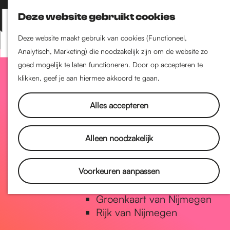
Nijmegen-Zuid
Deze website gebruikt cookies
Nijmegen-Nieuw-West
Z
K
Nijmegen-Oud-West
o
a
M
Deze website maakt gebruik van cookies (Functioneel,
Dukenburg
e
a
Analytisch, Marketing) die noodzakelijk zijn om de website zo
e
Lindenholt
G
k
r
goed mogelijk te laten functioneren. Door op accepteren te
n
e
t
klikken, geef je aan hiermee akkoord te gaan.
u
Historie
n
a
De oudste stad van
Alles accepteren
Nederland
Historische tijdlijn
n
Alleen noodzakelijk
Romeinse Limes
Vrede van Nijmegen Penning
a
Voorkeuren aanpassen
Natuur in Nijmegen
Groenkaart van Nijmegen
a
Rijk van Nijmegen