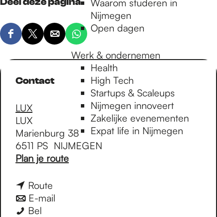
Deel deze pagina
Waarom studeren in
Nijmegen
Open dagen
D
D
D
D
e
e
e
e
Werk & ondernemen
e
e
e
e
Health
l
l
l
l
High Tech
Contact
d
d
d
d
Startups & Scaleups
e
e
e
e
Nijmegen innoveert
LUX
z
z
z
z
Zakelijke evenementen
LUX
e
e
e
e
Expat life in Nijmegen
Marienburg 38
p
p
p
p
6511 PS
NIJMEGEN
a
a
a
a
n
Plan je route
g
g
g
g
a
i
i
i
i
a
n
Route
n
n
n
n
r
a
n
E-mail
a
a
a
a
L
L
a
a
Bel
o
o
o
o