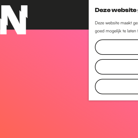
Deze website 
Deze website maakt geb
goed mogelijk te laten
G
a
n
a
a