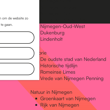
Nijmegen-Oost
Nijmegen-Midden
Z
K
Nijmegen-Zuid
o
a
M
jn om de website zo
Nijmegen-Nieuw-West
e
a
 te gaan.
e
Nijmegen-Oud-West
k
r
Dukenburg
n
e
t
Lindenholt
u
n
Historie
De oudste stad van Nederland
Historische tijdlijn
Romeinse Limes
Vrede van Nijmegen Penning
Natuur in Nijmegen
Groenkaart van Nijmegen
Rijk van Nijmegen