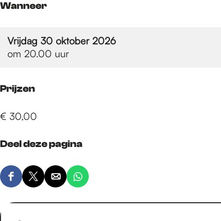
e
Wanneer
p
Vrijdag 30 oktober 2026
om 20.00 uur
a
Prijzen
g
€ 30,00
e
Deel deze pagina
D
D
D
D
e
e
e
e
e
e
e
e
l
l
l
l