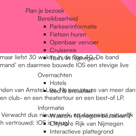
Plan je bezoek
Bereikbaarheid
Parkeerinformatie
Fietsen huren
Openbaar vervoer
Cruisereis
d maar liefst 30 weken in de Top 40. De band
Taxi's in Nijmegen
l Iemand’ en daarmee bouwde IOS een stevige live
Overnachten
Hotels
ienden van Amstel Live. Na een pauze van meer dan
Bed & breakfast
een club- en een theatertour en een best-of LP.
Informatie
Verwacht dus nieuw werk, en daarnaast natuurlijk
Waarom Nijmegen bezoeken?
 vertrouwd; IOS is terug!
Citystore Rijk van Nijmegen
Interactieve plattegrond