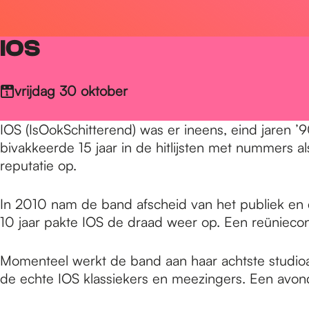
r
IOS
d
vrijdag 30 oktober
e
IOS (IsOokSchitterend) was er ineens, eind jaren ’
bivakkeerde 15 jaar in de hitlijsten met nummers a
h
reputatie op.
In 2010 nam de band afscheid van het publiek en 
o
10 jaar pakte IOS de draad weer op. Een reünieconc
m
Momenteel werkt de band aan haar achtste studio
de echte IOS klassiekers en meezingers. Een avond