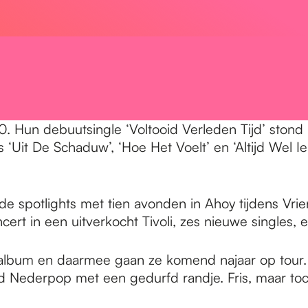
90. Hun debuutsingle ‘Voltooid Verleden Tijd’ ston
ls ‘Uit De Schaduw’, ‘Hoe Het Voelt’ en ‘Altijd We
de spotlights met tien avonden in Ahoy tijdens Vr
ert in een uitverkocht Tivoli, zes nieuwe singles, 
album en daarmee gaan ze komend najaar op tour. 
 Nederpop met een gedurfd randje. Fris, maar toch