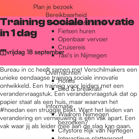
Plan je bezoek
r
Bereikbaarheid
Training sociale innovatie
Parkeerinformatie
d
in 1 dag
Fietsen huren
Openbaar vervoer
Cruisereis
e
vrijdag 18 september
Taxi's in Nijmegen
Bureau in cc heeft samen met Verschilmakers een
Overnachten
h
unieke eendaagse training sociale innovatie
Hotels
ontwikkeld. Een training voor leiders met een
Bed & breakfast
verandervraagstuk. Een verandervraagstuk dat op
o
papier staat als een huis, maar waarvan het
Informatie
#hoedan een struggle blijkt. Want het leiden van
Waarom Nijmegen
m
verandering en vernieuwing is een vak apart. Een
bezoeken?
vak waar jij als leider mee aan de slag kan gaan.
Citystore Rijk van Nijmegen
Interactieve plattegrond