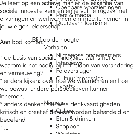
e
Je leert op een actieve manier de essentie van
Openbare voorzieningen
sociale innovatie kennen en je vult je rugzak met
Pers & media
ervaringen en werkvormen om mee te nemen in
p
Duurzaam toerisme
jouw eigen leiderschap.
Blijf op de hoogte
a
Aan bod komen:
Verhalen
Nijmeegse ondernemers
* de basis van sociale innovatie: wat is het en
g
Interviews
waarom is het nodig bij het leiden van verandering
Fotoverslagen
en vernieuwing?
Cultuurimpressies
* anders kijken: over hoe we waarnemen en hoe
e
Expats
we bewust andere perspectieven kunnen
innemen.
Nieuws
* anders denken: de twee denkvaardigheden
Cultuur
kritisch en creatief denken worden behandeld en
Eten & drinken
beoefend
Shoppen
* …
Weektips