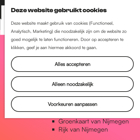
Nijmegen-Zuid
Deze website gebruikt cookies
Nijmegen-Nieuw-West
Z
K
Nijmegen-Oud-West
o
a
M
Deze website maakt gebruik van cookies (Functioneel,
Dukenburg
e
a
Analytisch, Marketing) die noodzakelijk zijn om de website zo
e
Lindenholt
G
k
r
goed mogelijk te laten functioneren. Door op accepteren te
n
e
t
klikken, geef je aan hiermee akkoord te gaan.
u
Historie
n
a
De oudste stad van
Alles accepteren
Nederland
Historische tijdlijn
n
Alleen noodzakelijk
Romeinse Limes
Vrede van Nijmegen Penning
a
Voorkeuren aanpassen
Natuur in Nijmegen
Groenkaart van Nijmegen
a
Rijk van Nijmegen