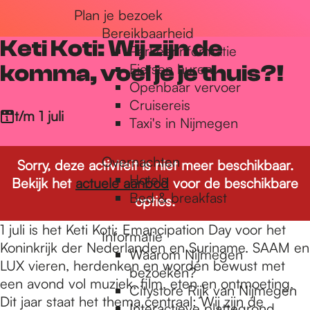
Plan je bezoek
r
Bereikbaarheid
Keti Koti: Wij zijn de
Parkeerinformatie
d
komma, voel je je thuis?!
Fietsen huren
Openbaar vervoer
Cruisereis
e
t/m 1 juli
Taxi's in Nijmegen
Overnachten
h
Sorry, deze activiteit is niet meer beschikbaar.
Hotels
Bekijk het
actuele aanbod
voor de beschikbare
Bed & breakfast
opties.
o
1 juli is het Keti Koti: Emancipation Day voor het
Informatie
Koninkrijk der Nederlanden en Suriname. SAAM en
Waarom Nijmegen
m
LUX vieren, herdenken en worden bewust met
bezoeken?
een avond vol muziek, film, eten en ontmoeting.
Citystore Rijk van Nijmegen
Dit jaar staat het thema centraal: Wij zijn de
Interactieve plattegrond