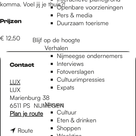
e
komma. Voel jij je thuis?!
Openbare voorzieningen
Pers & media
p
Prijzen
Duurzaam toerisme
€ 12,50
Blijf op de hoogte
a
Verhalen
Nijmeegse ondernemers
g
Interviews
Contact
Fotoverslagen
Cultuurimpressies
LUX
e
Expats
LUX
Marienburg 38
Nieuws
6511 PS
NIJMEGEN
Cultuur
n
Plan je route
Eten & drinken
a
Shoppen
a
n
Route
Weektips