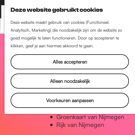
Nijmegen-Zuid
Deze website gebruikt cookies
Nijmegen-Nieuw-West
Z
K
Nijmegen-Oud-West
o
a
M
Deze website maakt gebruik van cookies (Functioneel,
Dukenburg
e
a
Analytisch, Marketing) die noodzakelijk zijn om de website zo
e
Lindenholt
G
k
r
goed mogelijk te laten functioneren. Door op accepteren te
n
e
t
klikken, geef je aan hiermee akkoord te gaan.
u
Historie
n
a
De oudste stad van
Alles accepteren
Nederland
Historische tijdlijn
n
Alleen noodzakelijk
Romeinse Limes
Vrede van Nijmegen Penning
a
Voorkeuren aanpassen
Natuur in Nijmegen
Groenkaart van Nijmegen
a
Rijk van Nijmegen