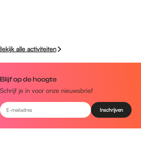
Bekijk alle activiteiten
Blijf op de hoogte
Schrijf je in voor onze nieuwsbrief
E
-
m
Snel naar
a