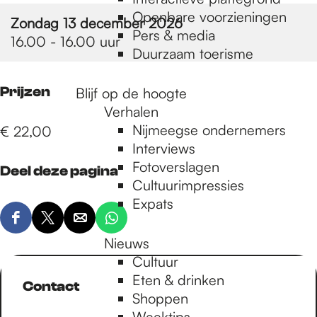
e
Openbare voorzieningen
Zondag 13 december 2026
Pers & media
16.00 - 16.00 uur
p
Duurzaam toerisme
Prijzen
Blijf op de hoogte
a
Verhalen
Nijmeegse ondernemers
€ 22,00
g
Interviews
Fotoverslagen
Deel deze pagina
Cultuurimpressies
e
Expats
D
D
D
D
Nieuws
e
e
e
e
Cultuur
e
e
e
e
Eten & drinken
l
l
l
l
Contact
Shoppen
d
d
d
d
Weektips