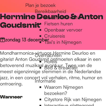
Plan je bezoek
r
Bereikbaarheid
Hermine Deurloo & Anton
Parkeerinformatie
d
Goudsmit
Fietsen huren
Openbaar vervoer
Cruisereis
e
zondag 13 december
Taxi's in Nijmegen
Mondharmonica-virtuoos Hermine Deurloo en
Overnachten
h
gitarist Anton Goudsmit ontmoeten elkaar in een
Hotels
betoverend muzikaal avontuur. Twee van de
Bed & breakfast
meest eigenzinnige stemmen in de Nederlandse
o
jazz, in een concert vol verhalen, ritme, humor en
Informatie
ontroering.
Waarom Nijmegen
m
bezoeken?
Wanneer
Citystore Rijk van Nijmegen
Interactieve plattegrond