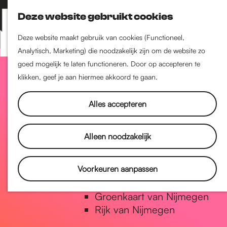
Nijmegen-Zuid
Deze website gebruikt cookies
Nijmegen-Nieuw-West
Z
K
Nijmegen-Oud-West
o
a
M
Deze website maakt gebruik van cookies (Functioneel,
Dukenburg
e
a
Analytisch, Marketing) die noodzakelijk zijn om de website zo
e
Lindenholt
G
k
r
goed mogelijk te laten functioneren. Door op accepteren te
n
e
t
klikken, geef je aan hiermee akkoord te gaan.
u
Historie
n
a
De oudste stad van
Alles accepteren
Nederland
Historische tijdlijn
n
Alleen noodzakelijk
Romeinse Limes
Vrede van Nijmegen Penning
a
Voorkeuren aanpassen
Natuur in Nijmegen
Groenkaart van Nijmegen
a
Rijk van Nijmegen