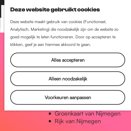
Nijmegen-Zuid
Deze website gebruikt cookies
Nijmegen-Nieuw-West
Z
K
Nijmegen-Oud-West
o
a
M
Deze website maakt gebruik van cookies (Functioneel,
Dukenburg
e
a
Analytisch, Marketing) die noodzakelijk zijn om de website zo
e
Lindenholt
G
k
r
goed mogelijk te laten functioneren. Door op accepteren te
n
e
t
klikken, geef je aan hiermee akkoord te gaan.
u
Historie
n
a
De oudste stad van
Alles accepteren
Nederland
Historische tijdlijn
n
Alleen noodzakelijk
Romeinse Limes
Vrede van Nijmegen Penning
a
Voorkeuren aanpassen
Natuur in Nijmegen
Groenkaart van Nijmegen
a
Rijk van Nijmegen