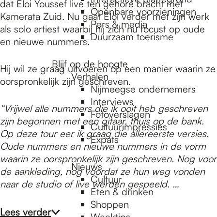
e
dat Eloi Youssef live ten gehore bracht met
Openbare voorzieningen
Kamerata Zuid. Nu gaat Eloi verder met zijn werk
Pers & media
als solo artiest waarbij hij zich nu focust op oude
p
Duurzaam toerisme
en nieuwe nummers.
Blijf op de hoogte
a
Hij wil ze graag uitvoeren op een manier waarin ze
Verhalen
oorspronkelijk zijn geschreven.
Nijmeegse ondernemers
g
Interviews
“Vrijwel alle nummers die ik ooit heb geschreven
Fotoverslagen
zijn begonnen met een gitaar, thuis op de bank.
Cultuurimpressies
Op deze tour eer ik graag die allereerste versies.
e
Expats
Oude nummers en nieuwe
nummers in de vorm
waarin ze oorspronkelijk zijn geschreven. Nog voor
Nieuws
de aankleding, nog voordat ze hun weg vonden
Cultuur
naar de studio of live werden
gespeeld. …
Eten & drinken
Shoppen
Lees verder
Weektips