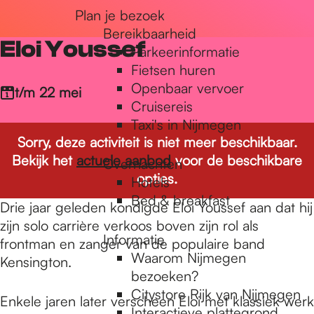
Plan je bezoek
r
Bereikbaarheid
Eloi Youssef
Parkeerinformatie
d
Fietsen huren
Openbaar vervoer
t/m 22 mei
Cruisereis
e
Taxi's in Nijmegen
Sorry, deze activiteit is niet meer beschikbaar.
Bekijk het
actuele aanbod
voor de beschikbare
Overnachten
h
opties.
Hotels
Bed & breakfast
Drie jaar geleden kondigde Eloi Youssef aan dat hij
o
zijn solo carrière verkoos boven zijn rol als
Informatie
frontman en zanger van de populaire band
Waarom Nijmegen
Kensington.
m
bezoeken?
Citystore Rijk van Nijmegen
Enkele jaren later verscheen Eloi met klassiek werk
Interactieve plattegrond