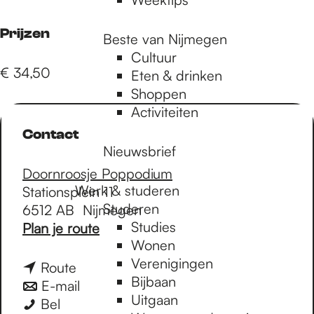
Prijzen
Beste van Nijmegen
Cultuur
€ 34,50
Eten & drinken
Shoppen
Activiteiten
Contact
Nieuwsbrief
Doornroosje Poppodium
Werk & studeren
Stationsplein 11
Studeren
6512 AB
Nijmegen
Studies
n
Plan je route
Wonen
a
Verenigingen
a
n
Route
Bijbaan
r
a
n
E-mail
Uitgaan
E
E
a
a
Bel