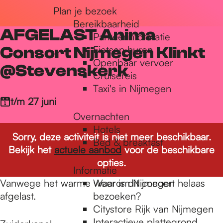
Plan je bezoek
r
Bereikbaarheid
AFGELAST Anima
Parkeerinformatie
d
Consort Nijmegen Klinkt
Fietsen huren
Openbaar vervoer
@Stevenskerk
Cruisereis
e
Taxi's in Nijmegen
t/m 27 juni
Overnachten
h
Hotels
Sorry, deze activiteit is niet meer beschikbaar.
Bed & breakfast
Bekijk het
actuele aanbod
voor de beschikbare
o
opties.
Informatie
Vanwege het warme weer is dit concert helaas
Waarom Nijmegen
m
afgelast.
bezoeken?
Citystore Rijk van Nijmegen
Interactieve plattegrond