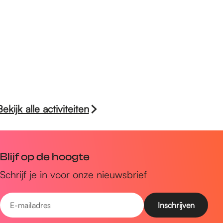
r
e
k
k
r
e
k
r
k
Bekijk alle activiteiten
Blijf op de hoogte
Schrijf je in voor onze nieuwsbrief
E
-