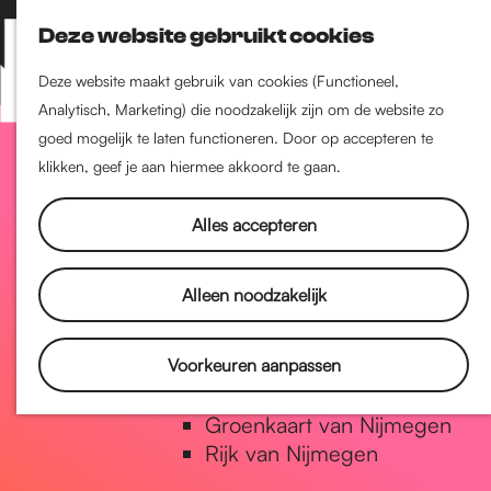
Nijmegen-Zuid
Deze website gebruikt cookies
Nijmegen-Nieuw-West
Z
K
Nijmegen-Oud-West
o
a
M
Deze website maakt gebruik van cookies (Functioneel,
Dukenburg
e
a
Analytisch, Marketing) die noodzakelijk zijn om de website zo
e
Lindenholt
G
k
r
goed mogelijk te laten functioneren. Door op accepteren te
n
e
t
klikken, geef je aan hiermee akkoord te gaan.
u
Historie
n
a
De oudste stad van
Alles accepteren
Nederland
Historische tijdlijn
n
Alleen noodzakelijk
Romeinse Limes
Vrede van Nijmegen Penning
a
Voorkeuren aanpassen
Natuur in Nijmegen
Groenkaart van Nijmegen
a
Rijk van Nijmegen