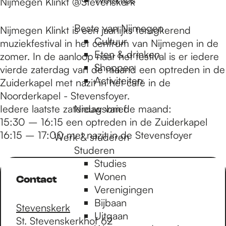
Nijmegen Klinkt @Stevenskerk
Beste van Nijmegen
Nijmegen Klinkt is een jaarlijks terugkerend
Cultuur
muziekfestival in het centrum van Nijmegen in de
Eten & drinken
zomer. In de aanloop naar het festival is er iedere
Shoppen
vierde zaterdag van de maand een optreden in de
Activiteiten
Zuiderkapel met nazit in het café in de
Noorderkapel - Stevensfoyer.
Iedere laatste zaterdag van de maand:
Nieuwsbrief
15:30 – 16:15 een optreden in de Zuiderkapel
16:15 – 17:00 met nazit in de Stevensfoyer
Werk & studeren
Studeren
Studies
Wonen
Contact
Verenigingen
Bijbaan
Stevenskerk
Uitgaan
St. Stevenskerkhof 62