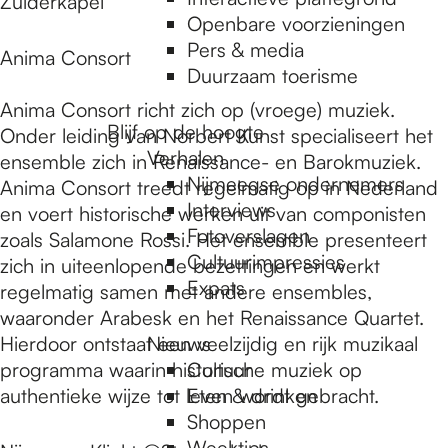
e
Zuiderkapel
Openbare voorzieningen
Pers & media
Anima Consort
p
Duurzaam toerisme
Anima Consort richt zich op (vroege) muziek.
Blijf op de hoogte
Onder leiding van Norbert Kunst specialiseert het
a
Verhalen
ensemble zich in Renaissance- en Barokmuziek.
Nijmeegse ondernemers
Anima Consort treedt regelmatig op in Nederland
g
Interviews
en voert historische werken uit van componisten
Fotoverslagen
zoals Salamone Rossi. Het ensemble presenteert
Cultuurimpressies
zich in uiteenlopende bezettingen en werkt
e
Expats
regelmatig samen met andere ensembles,
waaronder Arabesk en het Renaissance Quartet.
Hierdoor ontstaat een veelzijdig en rijk muzikaal
Nieuws
programma waarin historische muziek op
Cultuur
authentieke wijze tot leven wordt gebracht.
Eten & drinken
Shoppen
Weektips