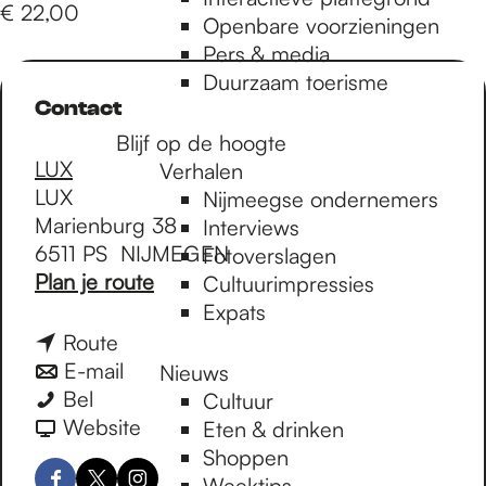
e
€ 22,00
Openbare voorzieningen
Pers & media
p
Duurzaam toerisme
Contact
Blijf op de hoogte
a
LUX
Verhalen
LUX
Nijmeegse ondernemers
Marienburg 38
g
Interviews
6511 PS
NIJMEGEN
Fotoverslagen
n
Plan je route
Cultuurimpressies
e
a
Expats
a
n
Route
r
a
n
E-mail
Nieuws
S
S
a
a
Bel
Cultuur
a
a
r
a
v
Website
Eten & drinken
v
v
S
r
a
Shoppen
e
e
a
S
n
Weektips