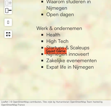
Waarom studeren in
+
Nijmegen
−
Open dagen
Werk & ondernemen
Health
High Tech
Startups & Scaleups
Saved Game
Nijmegen innoveert
Zakelijke evenementen
Expat life in Nijmegen
Leaflet
|
© OpenStreetMap contributors, Tiles style by Humanitarian OpenStreetMap Team hosted by
OpenStreetMap France