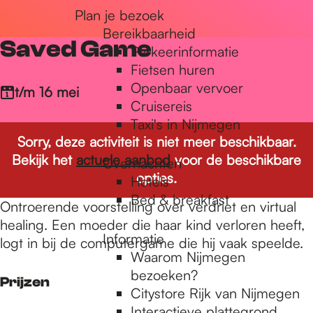
Plan je bezoek
r
Bereikbaarheid
Saved Game
Parkeerinformatie
d
Fietsen huren
Openbaar vervoer
t/m 16 mei
Cruisereis
e
Taxi's in Nijmegen
Sorry, deze activiteit is niet meer beschikbaar.
Bekijk het
actuele aanbod
voor de beschikbare
Overnachten
h
opties.
Hotels
Bed & breakfast
Ontroerende voorstelling over verdriet en virtual
o
healing. Een moeder die haar kind verloren heeft,
Informatie
logt in bij de computergame die hij vaak speelde.
Waarom Nijmegen
m
bezoeken?
Prijzen
Citystore Rijk van Nijmegen
Interactieve plattegrond