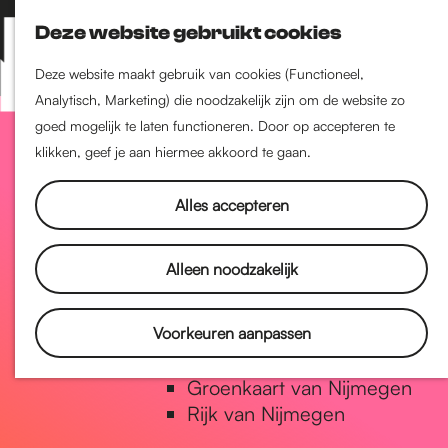
Nijmegen-Zuid
Deze website gebruikt cookies
Nijmegen-Nieuw-West
Z
K
Nijmegen-Oud-West
o
a
M
Deze website maakt gebruik van cookies (Functioneel,
Dukenburg
e
a
Analytisch, Marketing) die noodzakelijk zijn om de website zo
e
Lindenholt
G
k
r
goed mogelijk te laten functioneren. Door op accepteren te
n
e
t
klikken, geef je aan hiermee akkoord te gaan.
u
Historie
n
a
De oudste stad van
Alles accepteren
Nederland
Historische tijdlijn
n
Alleen noodzakelijk
Romeinse Limes
Vrede van Nijmegen Penning
a
Voorkeuren aanpassen
Natuur in Nijmegen
Groenkaart van Nijmegen
a
Rijk van Nijmegen