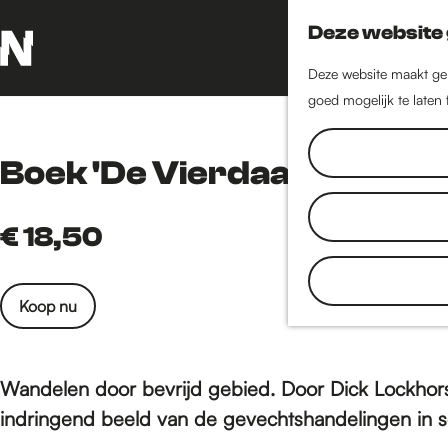
Deze website 
Deze website maakt geb
G
goed mogelijk te laten
a
n
a
Boek 'De Vierdaagse van 
a
r
€ 18,50
d
e
h
Koop nu
o
m
e
Wandelen door bevrijd gebied. Door Dick Lockhor
p
a
indringend beeld van de gevechtshandelingen in 
g