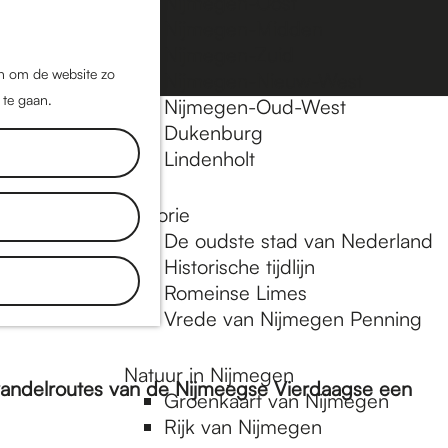
Nijmegen-Oost
Nijmegen-Midden
Z
K
Nijmegen-Zuid
o
a
M
jn om de website zo
Nijmegen-Nieuw-West
e
a
 te gaan.
e
Nijmegen-Oud-West
k
r
Dukenburg
n
e
t
Lindenholt
u
n
Historie
De oudste stad van Nederland
Historische tijdlijn
Romeinse Limes
Vrede van Nijmegen Penning
Natuur in Nijmegen
wandelroutes van de Nijmeegse Vierdaagse een
Groenkaart van Nijmegen
Rijk van Nijmegen