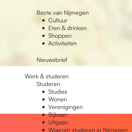
Beste van Nijmegen
Cultuur
Eten & drinken
Shoppen
Activiteiten
Nieuwsbrief
Werk & studeren
Studeren
Studies
Wonen
Verenigingen
Bijbaan
Uitgaan
Waarom studeren in Nijmegen