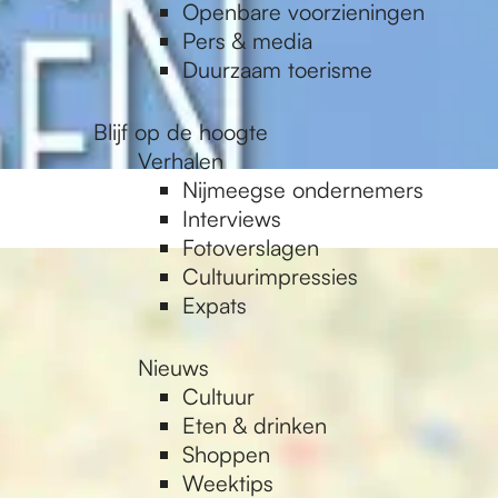
Openbare voorzieningen
Pers & media
Duurzaam toerisme
Blijf op de hoogte
Verhalen
Nijmeegse ondernemers
Interviews
Fotoverslagen
Cultuurimpressies
Expats
Nieuws
Cultuur
Eten & drinken
Shoppen
Weektips