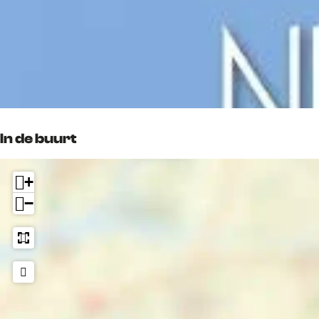
In de buurt
+
−