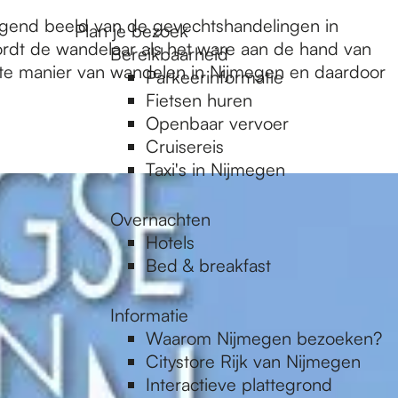
gend beeld van de gevechtshandelingen in
Plan je bezoek
rdt de wandelaar als het ware aan de hand van
Bereikbaarheid
beste manier van wandelen in Nijmegen en daardoor
Parkeerinformatie
Fietsen huren
Openbaar vervoer
Cruisereis
Taxi's in Nijmegen
Overnachten
Hotels
Bed & breakfast
Informatie
Waarom Nijmegen bezoeken?
Citystore Rijk van Nijmegen
Interactieve plattegrond