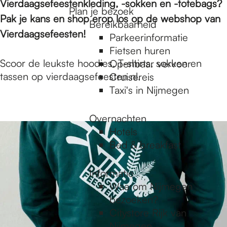
Vierdaagsefeestenkleding, -sokken en -totebags?
e
Plan je bezoek
Pak je kans en shop erop los op de webshop van
Bereikbaarheid
Vierdaagsefeesten!
Parkeerinformatie
Fietsen huren
Scoor de leukste hoodies, T-shirts, sokken en
Openbaar vervoer
tassen op vierdaagsefeesten.nl.
Cruisereis
Taxi's in Nijmegen
Overnachten
Hotels
Bed & breakfast
Informatie
Waarom Nijmegen
bezoeken?
Citystore Rijk van
Nijmegen