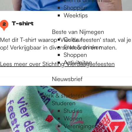
Shoppen
Weektips
T-shirt
2
Beste van Nijmegen
Cultuur
Met dit T-shirt waarop 'Vier de feesten' staat, val je
Eten & drinken
op! Verkrijgbaar in diverse kleuren en maten.
Shoppen
Activiteiten
Lees meer over Stichting Vierdaagsefeesten
Nieuwsbrief
Werk & studeren
Studeren
Studies
Wonen
Verenigingen