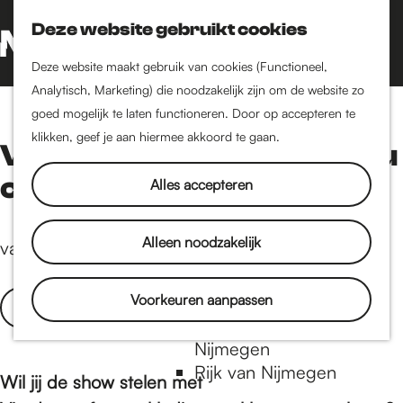
Nijmegen-Oud-West
Deze website gebruikt cookies
Dukenburg
Z
K
Lindenholt
o
a
G
M
Deze website maakt gebruik van cookies (Functioneel,
e
a
a
Analytisch, Marketing) die noodzakelijk zijn om de website zo
e
Historie
k
r
n
goed mogelijk te laten functioneren. Door op accepteren te
n
De oudste stad van
e
t
a
klikken, geef je aan hiermee akkoord te gaan.
Vierdaagsefeestenprodu
u
Nederland
n
a
Historische tijdlijn
cten
r
Alles accepteren
Romeinse Limes
d
Vrede van Nijmegen
e
€ 5,95
Alleen noodzakelijk
vanaf
Penning
h
o
m
Voorkeuren aanpassen
Natuur in Nijmegen
Koop nu
e
Groenkaart van
p
Nijmegen
a
Rijk van Nijmegen
Wil jij de show stelen met
g