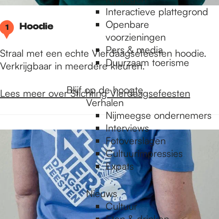
Interactieve plattegrond
Openbare
Hoodie
1
voorzieningen
Pers & media
Straal met een echte Vierdaagsefeesten hoodie.
Duurzaam toerisme
Verkrijgbaar in meerdere kleuren.
Blijf op de hoogte
Lees meer over Stichting Vierdaagsefeesten
Verhalen
Nijmeegse ondernemers
Interviews
Fotoverslagen
Cultuurimpressies
Expats
Nieuws
Cultuur
Eten & drinken