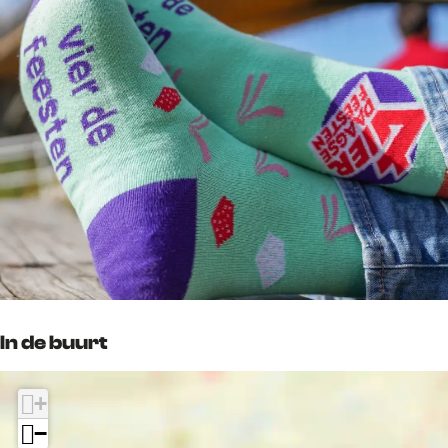
In de buurt
+
−