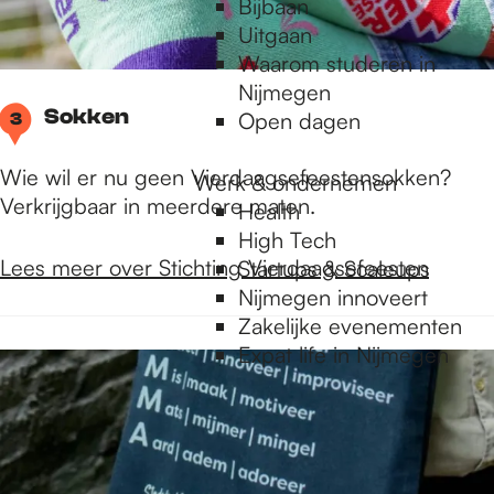
Bijbaan
Uitgaan
Waarom studeren in
Nijmegen
Sokken
Open dagen
3
Wie wil er nu geen Vierdaagsefeestensokken?
Werk & ondernemen
Verkrijgbaar in meerdere maten.
Health
High Tech
Lees meer over Stichting Vierdaagsefeesten
Startups & Scaleups
Nijmegen innoveert
Zakelijke evenementen
Expat life in Nijmegen