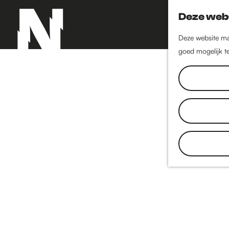
Deze webs
Deze website maa
goed mogelijk te
G
a
n
a
a