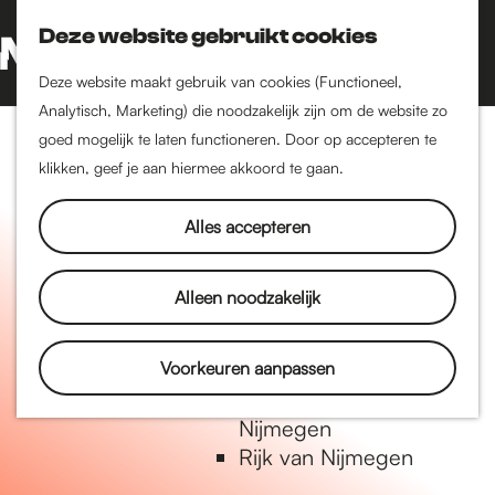
Nijmegen-Oud-West
Deze website gebruikt cookies
Dukenburg
Z
K
Lindenholt
o
a
G
M
Deze website maakt gebruik van cookies (Functioneel,
e
a
a
Analytisch, Marketing) die noodzakelijk zijn om de website zo
e
Historie
k
r
n
goed mogelijk te laten functioneren. Door op accepteren te
n
De oudste stad van
e
t
a
klikken, geef je aan hiermee akkoord te gaan.
u
Nederland
n
a
Historische tijdlijn
r
Alles accepteren
Romeinse Limes
d
Vrede van Nijmegen
e
Alleen noodzakelijk
Penning
h
o
m
Voorkeuren aanpassen
Natuur in Nijmegen
e
Groenkaart van
p
Nijmegen
a
Rijk van Nijmegen
g