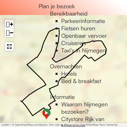
e
Plan je bezoek
Bereikbaarheid
Parkeerinformatie
+
Fietsen huren
−
Openbaar vervoer
Cruisereis
Taxi's in Nijmegen
Overnachten
Hotels
Bed & breakfast
Informatie
Waarom Nijmegen
bezoeken?
a
d
Citystore Rijk van
d
Nijmegen
Leaflet
|
© OpenStreetMap contributors, Tiles style by Humanitarian OpenStreetMap Team hosted by