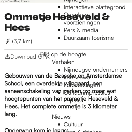
OpenStreetMap France
r
Interactieve plattegrond
e
Openbare
Ommetje Heseveld &
s
voorzieningen
Hees
s
Pers & media
Duurzaam toerisme
(3,7 km)
Blijf op de hoogte
Download GPX
Verhalen
Nijmeegse ondernemers
Gebouwen van de Bossche en Amsterdamse
Interviews
School, een overdekte wijngaard, een
Fotoverslagen
aaneenschakeling van parken, zo maar wat
Cultuurimpressies
hoogtepunten van het ommetje Heseveld &
Expats
Hees. Het complete ommetje is 3 kilometer
lang.
Nieuws
Cultuur
Onderweg kom je langs:
Eten & drinken