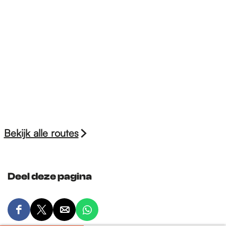
Bekijk alle routes
Deel deze pagina
D
D
D
D