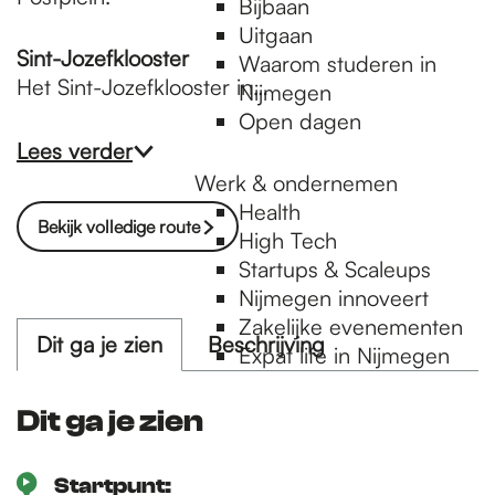
Bijbaan
Uitgaan
Sint-Jozefklooster
Waarom studeren in
Het Sint-Jozefklooster in…
Nijmegen
Open dagen
Lees verder
Werk & ondernemen
Health
Bekijk volledige route
High Tech
Startups & Scaleups
Nijmegen innoveert
Zakelijke evenementen
Dit ga je zien
Beschrijving
Expat life in Nijmegen
Dit ga je zien
Startpunt: