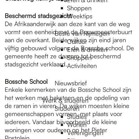
Shoppen
Beschermd stadsgezicht
Weektips
De Afrikaanderwijk aan deze kant van de weg
vormt een eenheid met de Bouwmeesterbuurt
Beste van Nijmegen
aan de overkant. Beide wijken zijn eind jaren
Cultuur
vij­ftig gebouwd volgens de Bossche school. De
Eten & drinken
gemeente hee­ft ze daarom tot beschermd
Shoppen
stadsgezicht verklaard.
Activiteiten
Bossche School
Nieuwsbrief
Enkele kenmerken van de Bossche School zijn
het werken met baksteen en de opdeling van
Werk & studeren
de ramen in vieren. De wijken moesten kleine
Studeren
gemeenschappen vormen, met plaats voor
Studies
iedereen. Vandaar bijvoorbeeld de kleine
Wonen
woningen voor ouderen op het Pieter
Verenigingen
Postplein.