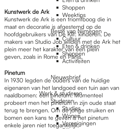
Shoppen
Kunstwerk de Ark
Weektips
Kunstwerk de Ark is een triomfboog die in
maat en decoratie is afgestemd op de
Beste van Nijmegen
hoofdgebruikers van De Klif: kinderen. De
Cultuur
makers van Studio Job wilden met de Ark het
Eten & drinken
plein meer het karakter van een plein
Shoppen
geven, zoals in Rome en Parijs.
Activiteiten
Pinetum
Nieuwsbrief
In 1930 legden de ouders van de huidige
eigenaren van het landgoed een tuin aan van
Werk & studeren
naaldbomen: een pinetum. Momenteel
Studeren
probeert men het pinetum in zijn oude staat
Studies
terug te brengen. Om de jonge struiken en
Wonen
bomen een kans te geven is het pinetum
Verenigingen
enkele jaren niet toegankelijk.