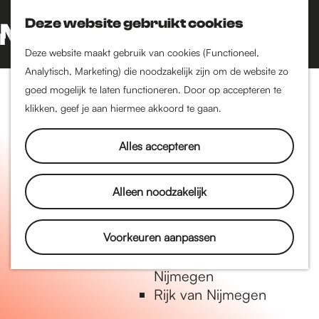
Nijmegen-Oud-West
Deze website gebruikt cookies
Dukenburg
Z
K
Lindenholt
o
a
G
M
Deze website maakt gebruik van cookies (Functioneel,
e
a
a
Analytisch, Marketing) die noodzakelijk zijn om de website zo
e
Historie
k
r
n
goed mogelijk te laten functioneren. Door op accepteren te
n
De oudste stad van
e
t
a
klikken, geef je aan hiermee akkoord te gaan.
u
Nederland
n
a
Historische tijdlijn
r
Alles accepteren
Romeinse Limes
d
Vrede van Nijmegen
e
Alleen noodzakelijk
Penning
h
o
m
Voorkeuren aanpassen
Natuur in Nijmegen
e
Groenkaart van
p
Nijmegen
a
Rijk van Nijmegen
g