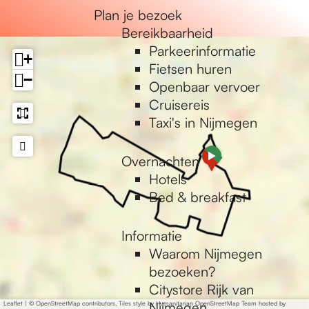
e
Plan je bezoek
Bereikbaarheid
Parkeerinformatie
+
Fietsen huren
−
Openbaar vervoer
Cruisereis
Taxi's in Nijmegen
a
Overnachten
d
Hotels
d
Bed & breakfast
r
e
Informatie
s
Waarom Nijmegen
s
bezoeken?
Citystore Rijk van
Nijmegen
Leaflet
|
© OpenStreetMap contributors, Tiles style by Humanitarian OpenStreetMap Team hosted by