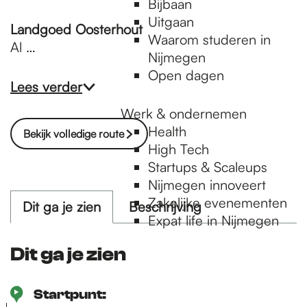
Bijbaan
Uitgaan
Landgoed Oosterhout
Waarom studeren in
Al …
Nijmegen
Open dagen
Lees verder
Werk & ondernemen
Health
Bekijk volledige route
High Tech
Startups & Scaleups
Nijmegen innoveert
Zakelijke evenementen
Dit ga je zien
Beschrijving
Expat life in Nijmegen
Dit ga je zien
Startpunt: