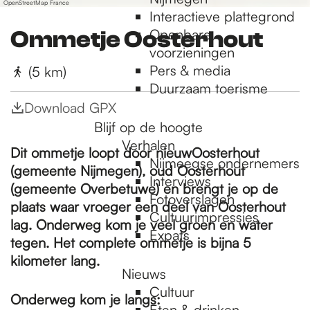
OpenStreetMap France
Interactieve plattegrond
Openbare
Ommetje Oosterhout
voorzieningen
Pers & media
(5 km)
Duurzaam toerisme
Download GPX
Blijf op de hoogte
Verhalen
Dit ommetje loopt door nieuwOosterhout
Nijmeegse ondernemers
(gemeente Nijmegen), oud Oosterhout
Interviews
(gemeente Overbetuwe) en brengt je op de
Fotoverslagen
plaats waar vroeger een deel van Oosterhout
Cultuurimpressies
lag. Onderweg kom je veel groen en water
Expats
tegen. Het complete ommetje is bijna 5
kilometer lang.
Nieuws
Cultuur
Onderweg kom je langs:
Eten & drinken