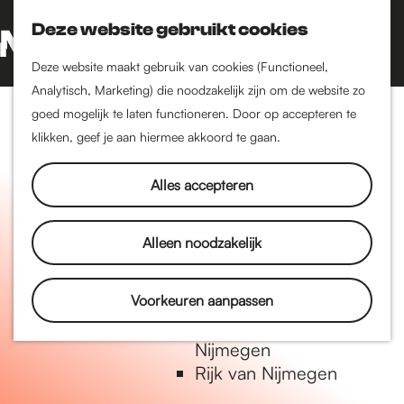
Nijmegen-Oud-West
Deze website gebruikt cookies
Dukenburg
Z
K
Lindenholt
o
a
G
M
Deze website maakt gebruik van cookies (Functioneel,
e
a
a
Analytisch, Marketing) die noodzakelijk zijn om de website zo
e
Historie
k
r
n
goed mogelijk te laten functioneren. Door op accepteren te
n
De oudste stad van
e
t
a
klikken, geef je aan hiermee akkoord te gaan.
u
Nederland
n
a
Historische tijdlijn
r
Alles accepteren
Romeinse Limes
d
Vrede van Nijmegen
e
Alleen noodzakelijk
Penning
h
o
m
Voorkeuren aanpassen
Natuur in Nijmegen
e
Groenkaart van
p
Nijmegen
a
Rijk van Nijmegen
g