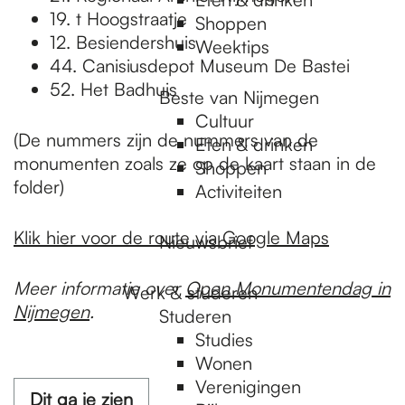
19. t Hoogstraatje
Shoppen
12. Besiendershuis
Weektips
44. Canisiusdepot Museum De Bastei
52. Het Badhuis
Beste van Nijmegen
Cultuur
(De nummers zijn de nummers van de
Eten & drinken
monumenten zoals ze op de kaart staan in de
Shoppen
folder)
Activiteiten
Klik hier voor de route via Google Maps
Nieuwsbrief
Meer informatie over
Open Monumentendag in
Werk & studeren
Nijmegen
.
Studeren
Studies
Wonen
Verenigingen
Dit ga je zien