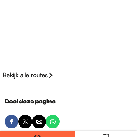
Bekijk alle routes
Deel deze pagina
D
D
D
D
e
e
e
e