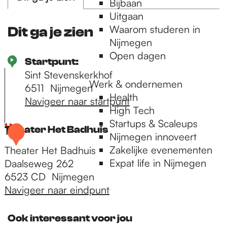
Bijbaan
Uitgaan
Waarom studeren in
Dit ga je zien
Nijmegen
Open dagen
Startpunt:
Sint Stevenskerkhof
Werk & ondernemen
6511
Nijmegen
Health
Navigeer naar startpunt
High Tech
Startups & Scaleups
Theater Het Badhuis
1
Nijmegen innoveert
Zakelijke evenementen
Theater Het Badhuis
Expat life in Nijmegen
Daalseweg 262
6523 CD
Nijmegen
Navigeer naar eindpunt
T
h
Ook interessant voor jou