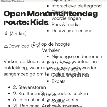
OpenStreetMap France
Interactieve plattegrond
Openbare
Open Monumentendag
voorzieningen
route: Kids
Pers & media
Duurzaam toerisme
(3,9 km)
Blijf op de hoogte
Download GPX
Verhalen
Nijmeegse ondernemers
Verken de kleurrijke wereld van avontuur en
Interviews
ontdekking, waar nieuwsgierige kids worden
Fotoverslagen
aangemoedigd om te spelen en te leren.
Cultuurimpressies
Expats
2. Stevenstoren
9. Kruittoren/Grootmoeders keuken
Nieuws
6. International Drawing Center
Cultuur
21. Regionaal Archief Nijmegen
Eten & drinken