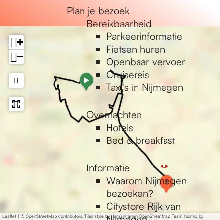
e
Plan je bezoek
Bereikbaarheid
Parkeerinformatie
+
Fietsen huren
−
Openbaar vervoer
Cruisereis
a
Taxi's in Nijmegen
d
d
r
Overnachten
e
Hotels
s
Bed & breakfast
s
Informatie
Waarom Nijmegen
1
1
bezoeken?
Citystore Rijk van
Nijmegen
Leaflet
|
© OpenStreetMap contributors, Tiles style by Humanitarian OpenStreetMap Team hosted by