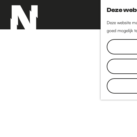
Deze webs
Deze website maa
goed mogelijk te
G
a
n
a
a