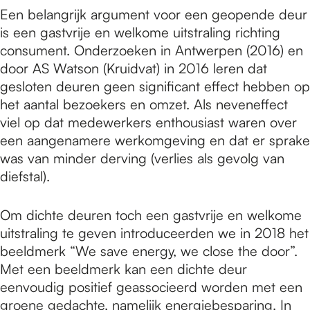
e
Een belangrijk argument voor een geopende deur
is een gastvrije en welkome uitstraling richting
p
consument. Onderzoeken in Antwerpen (2016) en
door AS Watson (Kruidvat) in 2016 leren dat
gesloten deuren geen significant effect hebben op
a
het aantal bezoekers en omzet. Als neveneffect
viel op dat medewerkers enthousiast waren over
een aangenamere werkomgeving en dat er sprake
g
was van minder derving (verlies als gevolg van
diefstal).
e
Om dichte deuren toch een gastvrije en welkome
uitstraling te geven introduceerden we in 2018 het
beeldmerk “We save energy, we close the door”.
Met een beeldmerk kan een dichte deur
eenvoudig positief geassocieerd worden met een
groene gedachte, namelijk energiebesparing. In