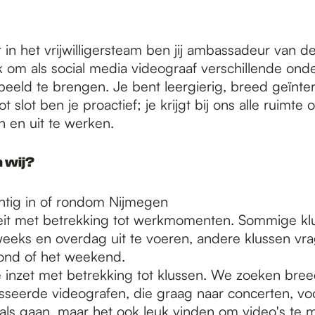
 in het vrijwilligersteam ben jij ambassadeur van de
uk om als social media videograaf verschillende on
eeld te brengen. Je bent leergierig, breed geïnte
ot slot ben je proactief; je krijgt bij ons alle ruimt
n en uit te werken.
 wij?
tig in of rondom Nijmegen
iteit met betrekking tot werkmomenten. Sommige klu
eks en overdag uit te voeren, andere klussen vr
vond of het weekend.
e inzet met betrekking tot klussen. We zoeken bre
sseerde videografen, die graag naar concerten, voo
vals gaan, maar het ook leuk vinden om video's te