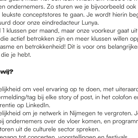
en ondernemers. Zo sturen we je bijvoorbeeld oo
 leukste conceptstores te gaan. Je wordt hierin be
uurd door onze eindredacteur Lunya.
 1 klussen per maand, maar onze voorkeur gaat uit
ie actief betrokken zijn en meer klussen willen o
asme en betrokkenheid! Dit is voor ons belangrijk
 die je hebt.
 wij?
ijkheid om veel ervaring op te doen, met uiteraar
melding/tag bij elke story of post, in het colofon 
rentie op LinkedIn.
ijkheid om je netwerk in Nijmegen te vergroten. J
bij ondernemers over de vloer komen, en program
toren uit de culturele sector spreken.
oegang tot concerten, voorstellingen en festivals.