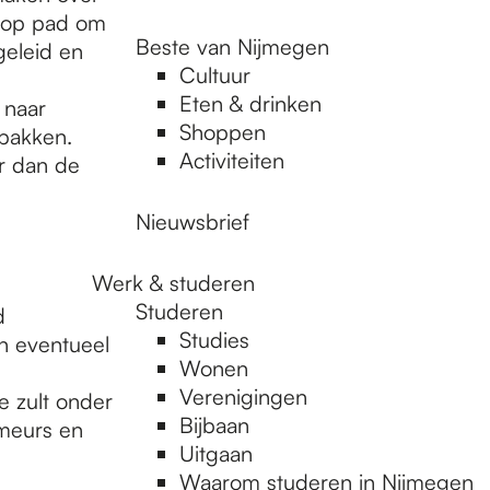
k op pad om
Beste van Nijmegen
geleid en
Cultuur
Eten & drinken
 naar
Shoppen
ppakken.
Activiteiten
er dan de
Nieuwsbrief
Werk & studeren
Studeren
d
Studies
en eventueel
Wonen
Verenigingen
e zult onder
Bijbaan
meurs en
Uitgaan
Waarom studeren in Nijmegen