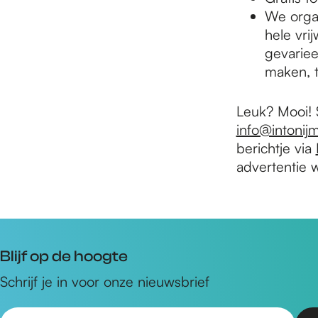
We organ
hele vri
gevariee
maken, t
Leuk? Mooi! S
info@intoni
berichtje via
advertentie w
Blijf op de hoogte
Schrijf je in voor onze nieuwsbrief
E