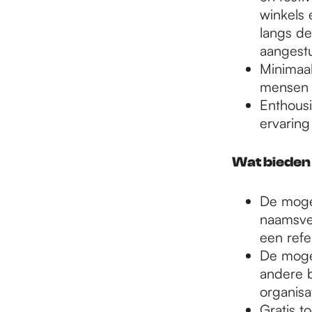
winkels 
langs de
aangest
Minimaal
mensen d
Enthousi
ervaring
Wat bieden
De mogel
naamsver
een refe
De mogel
andere 
organisa
Gratis t