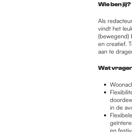
e
Wie ben jij?
p
Als redacteur
vindt het le
(bewegend) b
a
en creatief. T
aan te drage
g
Wat vragen
e
Woonach
Flexibil
doordewe
in de a
Flexibel
geïntere
en festi