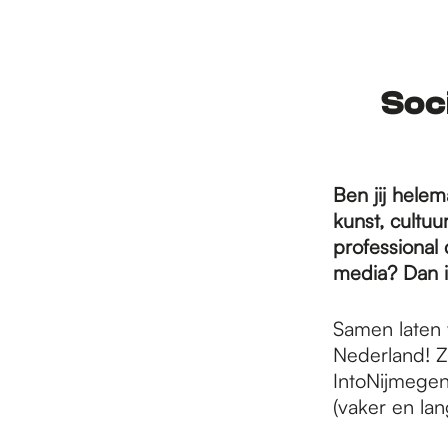
r
d
Soci
e
Ben jij hele
kunst, cultu
h
professional 
media? Dan is
o
Samen laten 
Nederland! Z
m
IntoNijmegen
(vaker en la