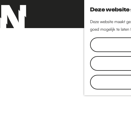
Deze website 
Deze website maakt geb
goed mogelijk te laten
G
a
n
a
a