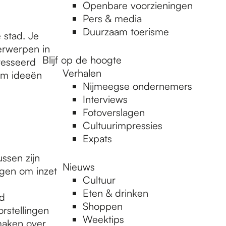
Openbare voorzieningen
Pers & media
Duurzaam toerisme
 stad. Je
derwerpen in
Blijf op de hoogte
resseerd
Verhalen
e om ideeën
Nijmeegse ondernemers
Interviews
Fotoverslagen
Cultuurimpressies
Expats
ssen zijn
Nieuws
agen om inzet
Cultuur
Eten & drinken
ed
Shoppen
rstellingen
Weektips
 maken over