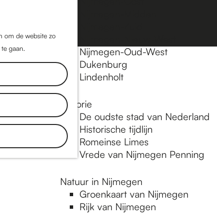
Nijmegen-Oost
Nijmegen-Midden
Z
K
Nijmegen-Zuid
o
a
M
jn om de website zo
Nijmegen-Nieuw-West
e
a
 te gaan.
e
Nijmegen-Oud-West
k
r
Dukenburg
n
e
t
Lindenholt
u
n
Historie
De oudste stad van Nederland
Historische tijdlijn
Romeinse Limes
Vrede van Nijmegen Penning
Natuur in Nijmegen
Groenkaart van Nijmegen
Rijk van Nijmegen