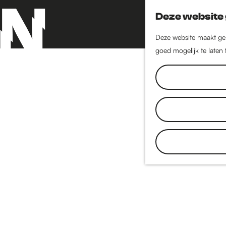
Deze website 
Deze website maakt geb
goed mogelijk te laten
G
a
n
a
a