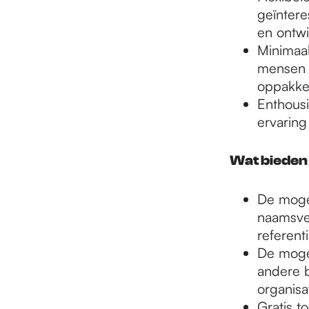
geïntere
en ontwi
Minimaal
mensen d
oppakke
Enthousi
ervaring
Wat bieden
De mogel
naamsver
referent
De mogel
andere 
organisa
Gratis t