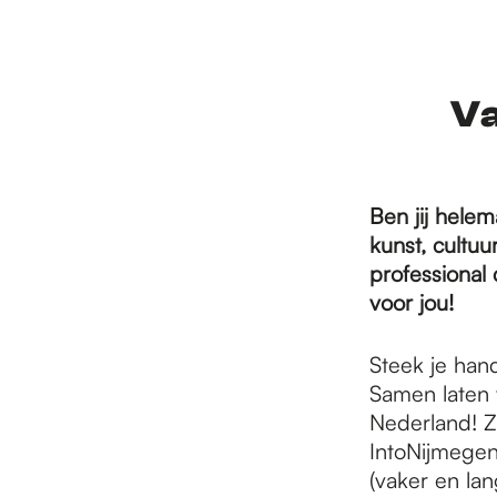
r
d
Va
e
Ben jij hele
kunst, cultu
h
professional 
voor jou!
o
Steek je han
Samen laten 
m
Nederland! Z
IntoNijmegen
(vaker en la