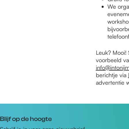
We orga
evenemen
workshop
bijvoorb
telefoon
Leuk? Mooi! S
voorbeeld va
info@intoni
berichtje via
advertentie w
Blijf op de hoogte