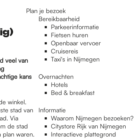
Plan je bezoek
Bereikbaarheid
Parkeerinformatie
ig)
Fietsen huren
Openbaar vervoer
Cruisereis
Taxi's in Nijmegen
nd veel van
ng
achtige kans
Overnachten
Hotels
Bed & breakfast
de winkel.
ste stad van
Informatie
ad. Via
Waarom Nijmegen bezoeken?
om de stad
Citystore Rijk van Nijmegen
 plan waren.
Interactieve plattegrond