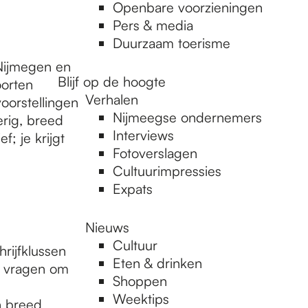
Openbare voorzieningen
Pers & media
Duurzaam toerisme
toNijmegen en
Blijf op de hoogte
oorten
Verhalen
oorstellingen
Nijmeegse ondernemers
erig, breed
Interviews
f; je krijgt
Fotoverslagen
Cultuurimpressies
Expats
Nieuws
Cultuur
rijfklussen
Eten & drinken
n vragen om
Shoppen
Weektips
n breed