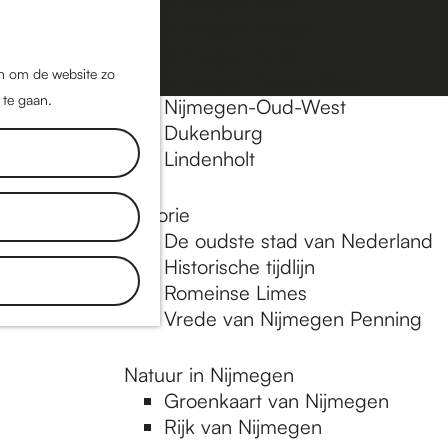
Nijmegen-Oost
Nijmegen-Midden
Z
K
Nijmegen-Zuid
o
a
M
jn om de website zo
Nijmegen-Nieuw-West
e
a
 te gaan.
e
Nijmegen-Oud-West
k
r
Dukenburg
n
e
t
Lindenholt
u
n
Historie
De oudste stad van Nederland
Historische tijdlijn
Romeinse Limes
Vrede van Nijmegen Penning
Natuur in Nijmegen
Groenkaart van Nijmegen
Rijk van Nijmegen