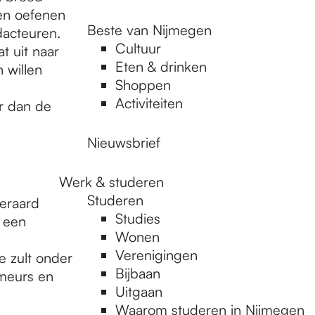
men oefenen
Beste van Nijmegen
dacteuren.
Cultuur
t uit naar
Eten & drinken
 willen
Shoppen
Activiteiten
er dan de
Nieuwsbrief
Werk & studeren
Studeren
teraard
Studies
l een
Wonen
Verenigingen
e zult onder
Bijbaan
meurs en
Uitgaan
Waarom studeren in Nijmegen