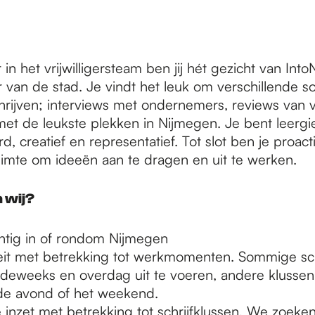
 in het vrijwilligersteam ben jij hét gezicht van In
van de stad. Je vindt het leuk om verschillende s
chrijven; interviews met ondernemers, reviews van v
s met de leukste plekken in Nijmegen. Je bent leergi
, creatief en representatief. Tot slot ben je proactie
 ruimte om ideeën aan te dragen en uit te werken.
 wij?
tig in of rondom Nijmegen
iteit met betrekking tot werkmomenten. Sommige sch
rdeweeks en overdag uit te voeren, andere klusse
 de avond of het weekend.
e inzet met betrekking tot schrijfklussen. We zoeke