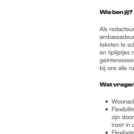
e
Wie ben jij?
p
Als redacteur
ambassadeur 
a
teksten te s
en tiplijstje
geïnteresseerd
g
bij ons alle
e
Wat vragen
Woonach
Flexibil
zijn doo
inzet in
Flexibel