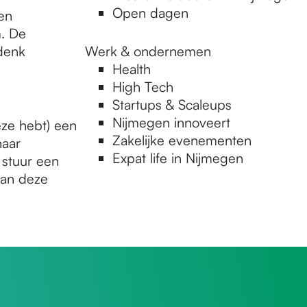
Open dagen
en
m. De
 denk
Werk & ondernemen
Health
High Tech
Startups & Scaleups
Nijmegen innoveert
eze hebt) een
Zakelijke evenementen
naar
Expat life in Nijmegen
 stuur een
 van deze