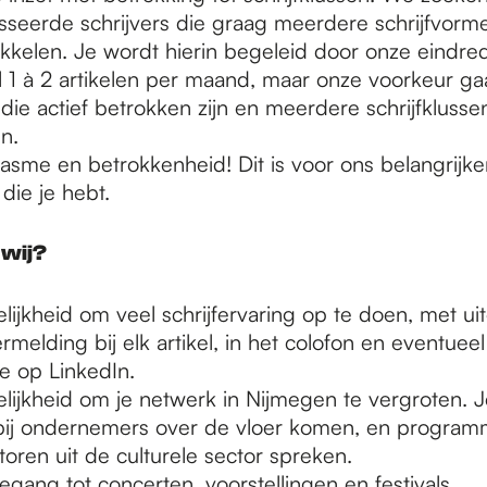
sseerde schrijvers die graag meerdere schrijfvor
kkelen. Je wordt hierin begeleid door onze eindre
 1 à 2 artikelen per maand, maar onze voorkeur gaa
ie actief betrokken zijn en meerdere schrijfklussen
n.
asme en betrokkenheid! Dit is voor ons belangrijk
 die je hebt.
 wij?
ijkheid om veel schrijfervaring op te doen, met ui
melding bij elk artikel, in het colofon en eventuee
ie op LinkedIn.
ijkheid om je netwerk in Nijmegen te vergroten. J
bij ondernemers over de vloer komen, en program
toren uit de culturele sector spreken.
oegang tot concerten, voorstellingen en festivals.