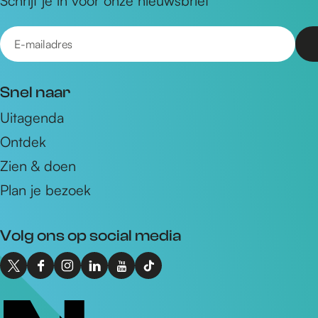
Schrijf je in voor onze nieuwsbrief
E
-
m
Snel naar
a
Uitagenda
i
Ontdek
l
a
Zien & doen
d
Plan je bezoek
r
e
Volg ons op social media
s
X
F
I
L
Y
T
I
a
n
i
o
i
n
c
s
n
u
k