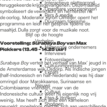
e
Interactieve plattegrond
teruggekeerde krijgsgevangenen. Deze maaltijd
Openbare voorzieningen
symboliseert de veerkracht en het herstel na
Pers & media
p
de oorlog. Moderator Kyron Olmeijer opent het
Duurzaam toerisme
programma en leidt het gesprek tijdens de
maaltijd. Dulla zorgt voor de muzikale noot.
a
Blijf op de hoogte
Verhalen
Voorstelling:
Surabaya Boy
van Max
Nijmeegse ondernemers
Pickkers (13.45 - 14.25 uur)
g
Interviews
Fotoverslagen
Surabaya Boy
vertelt het verhaal van Max’ jeugd in
Cultuurimpressies
e
de Amsterdamse wijk Osdorp. Als Indische jongen
Expats
(half-Indonesisch en half-Nederlands) was hij daar
omringd door Marokkaanse, Surinaamse en
Nieuws
Colombiaanse vrienden, maar van de
Cultuur
Indonesische cultuur weet hij eigenlijk nog vrij
Eten & drinken
weinig. Max heeft zich altijd een kameleon
Shoppen
gevoeld; moeiteloos past hij zich aan verschillende