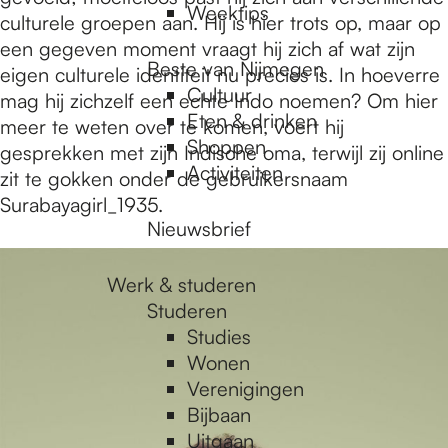
Weektips
culturele groepen aan. Hij is hier trots op, maar op
een gegeven moment vraagt hij zich af wat zijn
Beste van Nijmegen
eigen culturele identiteit nu precies is. In hoeverre
Cultuur
mag hij zichzelf een echte Indo noemen? Om hier
Eten & drinken
meer te weten over te komen, voert hij
Shoppen
gesprekken met zijn Indische oma, terwijl zij online
Activiteiten
zit te gokken onder de gebruikersnaam
Surabayagirl_1935.
Nieuwsbrief
Werk & studeren
Studeren
Studies
Wonen
Verenigingen
Bijbaan
Uitgaan