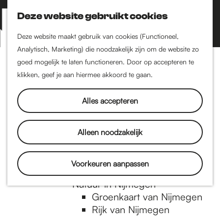
Nijmegen-Zuid
Nijmegen-Nieuw-West
Deze website gebruikt cookies
Z
K
Nijmegen-Oud-West
o
a
M
Deze website maakt gebruik van cookies (Functioneel,
Dukenburg
e
a
Analytisch, Marketing) die noodzakelijk zijn om de website zo
e
Lindenholt
G
k
r
goed mogelijk te laten functioneren. Door op accepteren te
n
e
t
klikken, geef je aan hiermee akkoord te gaan.
Historie
u
n
De oudste stad van
a
Alles accepteren
Nederland
Historische tijdlijn
n
Romeinse Limes
Alleen noodzakelijk
Vrede van Nijmegen
Penning
a
Voorkeuren aanpassen
Natuur in Nijmegen
Groenkaart van Nijmegen
a
Rijk van Nijmegen