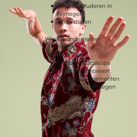
Waarom studeren in
Nijmegen
Open dagen
Werk & ondernemen
Health
High Tech
Startups & Scaleups
Nijmegen innoveert
Zakelijke evenementen
Expat life in Nijmegen