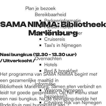
r
Plan je bezoek
Bereikbaarheid
Parkeerinformatie
d
SAMA NIMMA: Bibliotheek
Fietsen huren
Mariënburg
Openbaar vervoer
Cruisereis
e
Taxi's in Nijmegen
Nasi bungkus (12.30 - 13.30 uur)
h
Overnachten
/ Uitverkocht /
Hotels
Bed & breakfast
o
Het programma van SAMA NIMMA begint met
een gezamenlijke maaltijd in
Informatie
Bibliotheek Mariënburg. Samen eten verbindt en
m
Waarom Nijmegen
leidt tot goede gesprekken. Op het menu staat
bezoeken?
een nasi bungkus. Na de bevrijding deelde het
Citystore Rijk van Nijmegen
Rode Kruis nasi bungkus uit aan