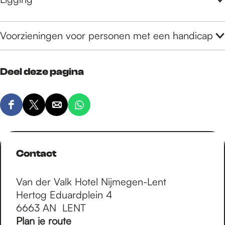
Voorzieningen voor personen met een handicap
Deel deze pagina
D
D
D
D
e
e
e
e
e
e
e
e
l
l
l
l
Contact
d
d
d
d
e
e
e
e
Van der Valk Hotel Nijmegen-Lent
z
z
z
z
Hertog Eduardplein 4
e
e
e
e
6663 AN
LENT
p
p
p
p
n
Plan je route