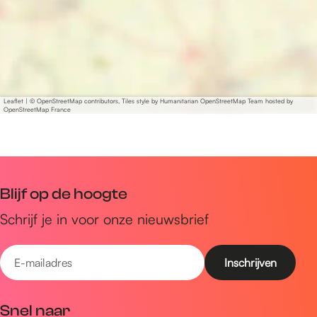
t
t
g
e
n
-
L
e
Leaflet
|
© OpenStreetMap contributors, Tiles style by Humanitarian OpenStreetMap Team hosted by
OpenStreetMap France
n
t
Blijf op de hoogte
Schrijf je in voor onze nieuwsbrief
E
-
m
Snel naar