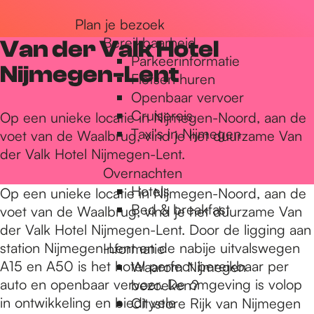
r
Plan je bezoek
Bereikbaarheid
Van der Valk Hotel
Parkeerinformatie
d
Nijmegen-Lent
Fietsen huren
Openbaar vervoer
Cruisereis
e
Op een unieke locatie in Nijmegen-Noord, aan de
Taxi's in Nijmegen
voet van de Waalbrug, vind je het duurzame Van
der Valk Hotel Nijmegen-Lent.
h
Overnachten
Hotels
Op een unieke locatie in Nijmegen-Noord, aan de
Bed & breakfast
voet van de Waalbrug, vind je het duurzame Van
o
der Valk Hotel Nijmegen-Lent. Door de ligging aan
station Nijmegen-Lent en de nabije uitvalswegen
Informatie
m
A15 en A50 is het hotel perfect bereikbaar per
Waarom Nijmegen
auto en openbaar vervoer. De omgeving is volop
bezoeken?
in ontwikkeling en biedt vele
Citystore Rijk van Nijmegen