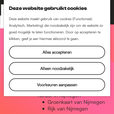
Nijmegen-Zuid
Nijmegen-Nieuw-West
Deze website gebruikt cookies
Z
K
Nijmegen-Oud-West
o
a
M
Deze website maakt gebruik van cookies (Functioneel,
Dukenburg
e
a
Analytisch, Marketing) die noodzakelijk zijn om de website zo
e
Lindenholt
G
k
r
goed mogelijk te laten functioneren. Door op accepteren te
n
e
t
klikken, geef je aan hiermee akkoord te gaan.
Historie
u
n
De oudste stad van
a
Alles accepteren
Nederland
Historische tijdlijn
n
Romeinse Limes
Alleen noodzakelijk
Vrede van Nijmegen
Penning
a
Voorkeuren aanpassen
Natuur in Nijmegen
Groenkaart van Nijmegen
a
Rijk van Nijmegen