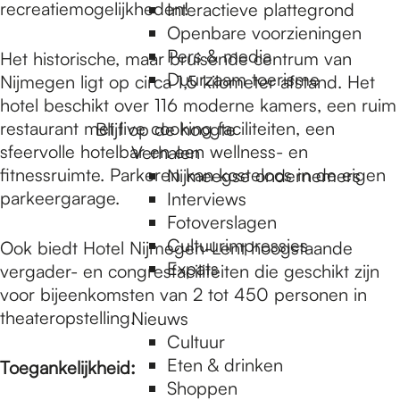
e
recreatiemogelijkheden!
Interactieve plattegrond
Openbare voorzieningen
Pers & media
Het historische, maar bruisende centrum van
p
Duurzaam toerisme
Nijmegen ligt op circa 1,5 kilometer afstand. Het
hotel beschikt over 116 moderne kamers, een ruim
a
restaurant met live cooking faciliteiten, een
Blijf op de hoogte
sfeervolle hotelbar en een wellness- en
Verhalen
fitnessruimte. Parkeren kan kosteloos in de eigen
Nijmeegse ondernemers
g
parkeergarage.
Interviews
Fotoverslagen
Cultuurimpressies
Ook biedt Hotel Nijmegen-Lent hoogstaande
e
Expats
vergader- en congresfaciliteiten die geschikt zijn
voor bijeenkomsten van 2 tot 450 personen in
theateropstelling.
Nieuws
Cultuur
Eten & drinken
Toegankelijkheid:
Shoppen