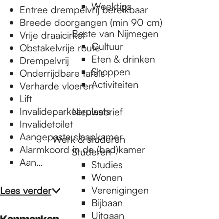
Weektips
Entree drempelvrij bereikbaar
Breede doorgangen (min 90 cm)
Beste van Nijmegen
Vrije draaicirkel
Cultuur
Obstakelvrije route
Eten & drinken
Drempelvrij
Shoppen
Onderrijdbare tafels
Activiteiten
Verharde vloeren
Lift
Invalideparkeerplaats
Nieuwsbrief
Invalidetoilet
Aangepaste slaapkamer
Werk & studeren
Alarmkoord in de (bad)kamer
Studeren
Aan…
Studies
Wonen
Verenigingen
Lees verder
Bijbaan
Uitgaan
Kenmerken