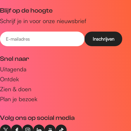
Blijf op de hoogte
Schrijf je in voor onze nieuwsbrief
E
-
m
Snel naar
a
Uitagenda
i
Ontdek
l
a
Zien & doen
d
Plan je bezoek
r
e
Volg ons op social media
s