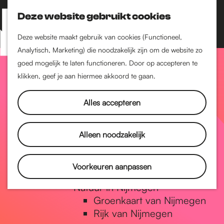
Nijmegen-Zuid
Nijmegen-Nieuw-West
Deze website gebruikt cookies
Z
K
Nijmegen-Oud-West
o
a
M
Deze website maakt gebruik van cookies (Functioneel,
Dukenburg
e
a
Analytisch, Marketing) die noodzakelijk zijn om de website zo
e
Lindenholt
G
k
r
goed mogelijk te laten functioneren. Door op accepteren te
n
e
t
klikken, geef je aan hiermee akkoord te gaan.
Historie
u
n
De oudste stad van
a
Alles accepteren
Nederland
Historische tijdlijn
n
Romeinse Limes
Alleen noodzakelijk
Vrede van Nijmegen
Penning
a
Voorkeuren aanpassen
Natuur in Nijmegen
Groenkaart van Nijmegen
a
Rijk van Nijmegen