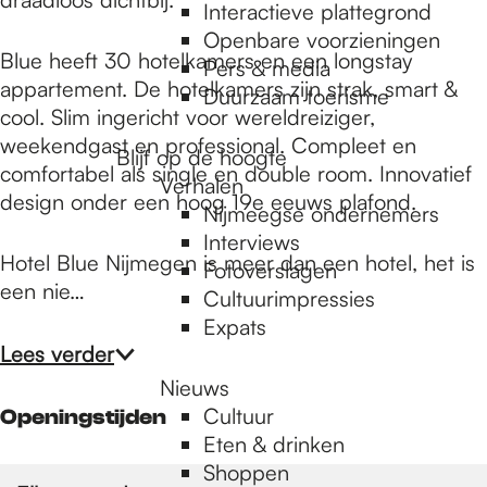
e
Interactieve plattegrond
Openbare voorzieningen
Blue heeft 30 hotelkamers en een longstay
Pers & media
p
appartement. De hotelkamers zijn strak, smart &
Duurzaam toerisme
cool. Slim ingericht voor wereldreiziger,
weekendgast en professional. Compleet en
a
Blijf op de hoogte
comfortabel als single en double room. Innovatief
Verhalen
design onder een hoog 19e eeuws plafond.
Nijmeegse ondernemers
g
Interviews
Hotel Blue Nijmegen is meer dan een hotel, het is
Fotoverslagen
een nie…
Cultuurimpressies
e
Expats
Lees verder
Nieuws
Cultuur
Openingstijden
Eten & drinken
Shoppen