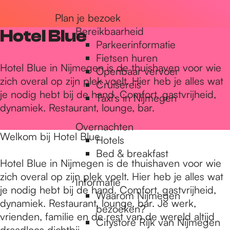
r
Plan je bezoek
Bereikbaarheid
Hotel Blue
Parkeerinformatie
d
Fietsen huren
Hotel Blue in Nijmegen is de thuishaven voor wie
Openbaar vervoer
zich overal op zijn plek voelt. Hier heb je alles wat
Cruisereis
e
je nodig hebt bij de hand. Comfort, gastvrijheid,
Taxi's in Nijmegen
dynamiek. Restaurant, lounge, bar.
h
Overnachten
Welkom bij Hotel Blue
Hotels
Bed & breakfast
o
Hotel Blue in Nijmegen is de thuishaven voor wie
zich overal op zijn plek voelt. Hier heb je alles wat
Informatie
je nodig hebt bij de hand. Comfort, gastvrijheid,
m
Waarom Nijmegen
dynamiek. Restaurant, lounge, bar. Je werk,
bezoeken?
vrienden, familie en de rest van de wereld altijd
Citystore Rijk van Nijmegen
draadloos dichtbij.