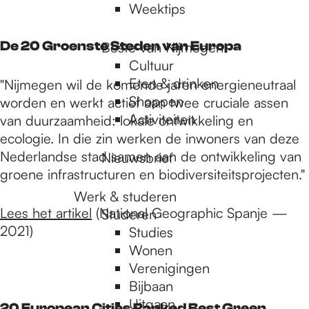
Weektips
De 20 Groenste Steden van Europa
Beste van Nijmegen
Cultuur
Eten & drinken
"Nijmegen wil de komende jaren energieneutraal
Shoppen
worden en werkt actief aan twee cruciale assen
Activiteiten
van duurzaamheid: lokale ontwikkeling en
ecologie. In die zin werken de inwoners van deze
Nederlandse stad samen aan de ontwikkeling van
Nieuwsbrief
groene infrastructuren en biodiversiteitsprojecten."
Werk & studeren
Lees het artikel
(National Geographic Spanje —
Studeren
2021)
Studies
Wonen
Verenigingen
Bijbaan
Uitgaan
20 European Cities Ranked Best Green