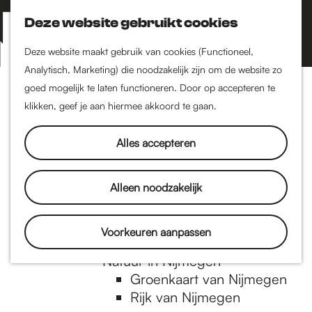
Nijmegen-Zuid
Nijmegen-Nieuw-West
Deze website gebruikt cookies
Z
K
Nijmegen-Oud-West
o
a
M
Deze website maakt gebruik van cookies (Functioneel,
Dukenburg
e
a
Analytisch, Marketing) die noodzakelijk zijn om de website zo
e
Lindenholt
G
k
r
goed mogelijk te laten functioneren. Door op accepteren te
n
e
t
klikken, geef je aan hiermee akkoord te gaan.
Historie
u
n
De oudste stad van
a
Alles accepteren
Nederland
Historische tijdlijn
n
Romeinse Limes
Alleen noodzakelijk
Vrede van Nijmegen
Penning
a
Voorkeuren aanpassen
Natuur in Nijmegen
Groenkaart van Nijmegen
a
Rijk van Nijmegen