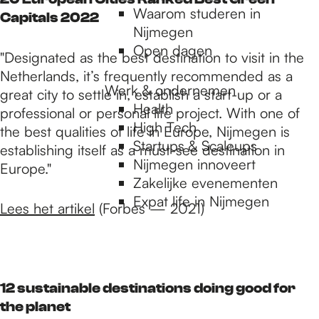
Waarom studeren in
Capitals 2022
Nijmegen
Open dagen
"Designated as the best destination to visit in the
Netherlands, it’s frequently recommended as a
Werk & ondernemen
great city to settle in, establish a start-up or a
Health
professional or personal life project. With one of
High Tech
the best qualities of life in Europe, Nijmegen is
Startups & Scaleups
establishing itself as a must-see destination in
Nijmegen innoveert
Europe."
Zakelijke evenementen
Expat life in Nijmegen
Lees het artikel
(Forbes — 2021)
12 sustainable destinations doing good for
the planet