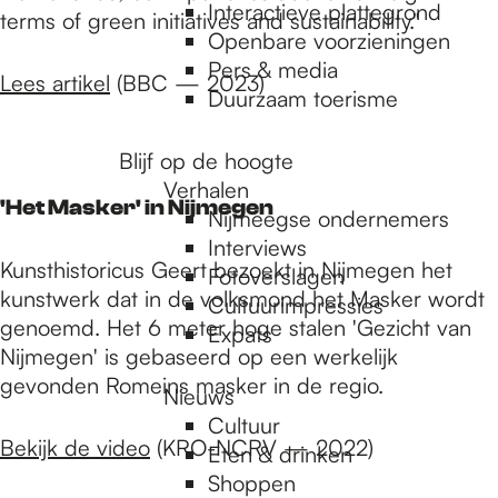
e
Interactieve plattegrond
terms of green initiatives and sustainability."
Openbare voorzieningen
Pers & media
p
Lees artikel
(BBC — 2023)
Duurzaam toerisme
a
Blijf op de hoogte
Verhalen
'Het Masker' in Nijmegen
Nijmeegse ondernemers
g
Interviews
Kunsthistoricus Geert bezoekt in Nijmegen het
Fotoverslagen
kunstwerk dat in de volksmond het Masker wordt
Cultuurimpressies
e
genoemd. Het 6 meter hoge stalen 'Gezicht van
Expats
Nijmegen' is gebaseerd op een werkelijk
gevonden Romeins masker in de regio.
Nieuws
Cultuur
Bekijk de video
(KRO-NCRV — 2022)
Eten & drinken
Shoppen