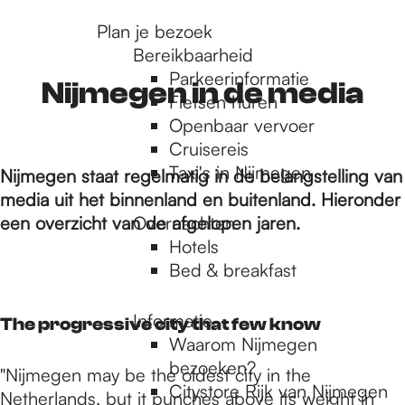
r
Plan je bezoek
Bereikbaarheid
Parkeerinformatie
d
Nijmegen in de media
Fietsen huren
Openbaar vervoer
Cruisereis
e
Taxi's in Nijmegen
Nijmegen staat regelmatig in de belangstelling van
media uit het binnenland en buitenland. Hieronder
h
een overzicht van de afgelopen jaren.
Overnachten
Hotels
Bed & breakfast
o
Informatie
The progressive city that few know
m
Waarom Nijmegen
bezoeken?
"Nijmegen may be the oldest city in the
Citystore Rijk van Nijmegen
Netherlands, but it punches above its weight in