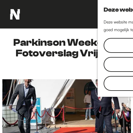
Deze webs
Deze website maa
G
goed mogelijk te
a
n
Parkinson Weekend:
a
Fotoverslag Vrijdag
a
r
d
e
h
o
m
e
p
a
g