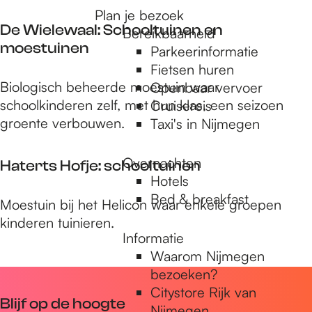
e
H
e
o
Plan je bezoek
a
De Wielewaal: Schooltuinen en
p
Bereikbaarheid
a
moestuinen
:
Parkeerinformatie
r
Fietsen huren
d
D
Biologisch beheerde moestuin waar
Openbaar vervoer
:
e
schoolkinderen zelf, met hun klas, een seizoen
Cruisereis
m
W
groente verbouwen.
Taxi's in Nijmegen
o
i
e
e
Overnachten
Haterts Hofje: schooltuinen
s
l
Hotels
t
e
Bed & breakfast
u
H
Moestuin bij het Helicon waar enkele groepen
w
i
a
kinderen tuinieren.
a
Informatie
n
t
a
Waarom Nijmegen
v
e
l
bezoeken?
o
r
:
Citystore Rijk van
o
t
S
Blijf op de hoogte
Nijmegen