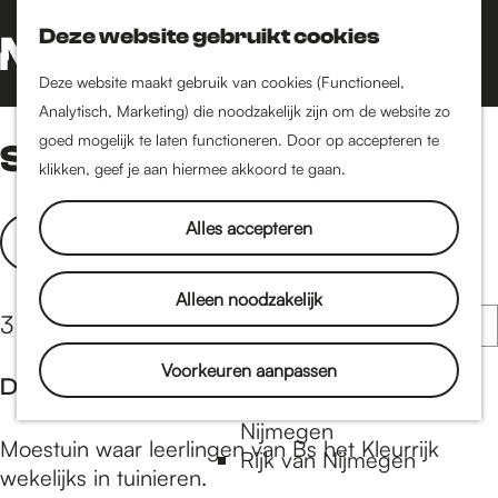
Nijmegen-Oud-West
Deze website gebruikt cookies
Dukenburg
Z
K
Lindenholt
o
a
G
M
Deze website maakt gebruik van cookies (Functioneel,
e
a
a
Analytisch, Marketing) die noodzakelijk zijn om de website zo
e
Historie
k
r
n
goed mogelijk te laten functioneren. Door op accepteren te
Schooltuinen
n
De oudste stad van
e
t
a
klikken, geef je aan hiermee akkoord te gaan.
u
Nederland
n
a
Historische tijdlijn
W
S
r
Alles accepteren
Filter
Romeinse Limes
o
d
a
Vrede van Nijmegen
r
e
t
Alleen noodzakelijk
Penning
t
h
S
3 resultaten
z
e
o
o
o
e
m
Voorkeuren aanpassen
Natuur in Nijmegen
r
De Haard: moestuin voor schooltuin
e
r
e
Groenkaart van
t
o
p
Nijmegen
k
e
D
Moestuin waar leerlingen van Bs het Kleurrijk
p
a
Rijk van Nijmegen
e
j
e
wekelijks in tuinieren.
:
g
r