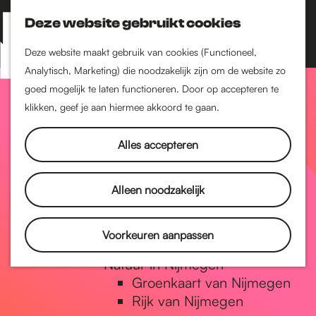
Nijmegen-Zuid
Nijmegen-Nieuw-West
Deze website gebruikt cookies
Z
K
Nijmegen-Oud-West
o
a
M
Deze website maakt gebruik van cookies (Functioneel,
Dukenburg
e
a
Analytisch, Marketing) die noodzakelijk zijn om de website zo
e
Lindenholt
G
k
r
goed mogelijk te laten functioneren. Door op accepteren te
n
e
t
klikken, geef je aan hiermee akkoord te gaan.
Historie
u
n
De oudste stad van
a
Alles accepteren
Nederland
Historische tijdlijn
n
Romeinse Limes
Alleen noodzakelijk
Vrede van Nijmegen
Penning
a
Voorkeuren aanpassen
Natuur in Nijmegen
Groenkaart van Nijmegen
a
Rijk van Nijmegen