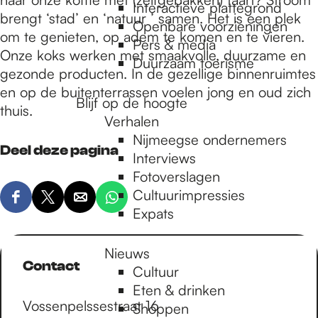
e
Interactieve plattegrond
brengt ‘stad’ en ‘natuur ’ samen. Het is een plek
Openbare voorzieningen
om te genieten, op adem te komen en te vieren.
Pers & media
p
Onze koks werken met smaakvolle, duurzame en
Duurzaam toerisme
gezonde producten. In de gezellige binnenruimtes
en op de buitenterrassen voelen jong en oud zich
a
Blijf op de hoogte
thuis.
Verhalen
Nijmeegse ondernemers
g
Deel deze pagina
Interviews
Fotoverslagen
Cultuurimpressies
e
D
D
D
D
Expats
e
e
e
e
e
e
e
e
Nieuws
l
l
l
l
Contact
Cultuur
d
d
d
d
Eten & drinken
e
e
e
e
Vossenpelssestraat 16
Shoppen
z
z
z
z