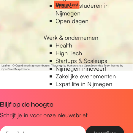
Waarom studeren in
Stroom Lent
Nijmegen
Open dagen
Werk & ondernemen
Health
High Tech
Startups & Scaleups
Leaflet
|
© OpenStreetMap contributors, Tiles style by Humanitarian OpenStreetMap Team hosted by
Nijmegen innoveert
OpenStreetMap France
Zakelijke evenementen
Expat life in Nijmegen
Blijf op de hoogte
Schrijf je in voor onze nieuwsbrief
E