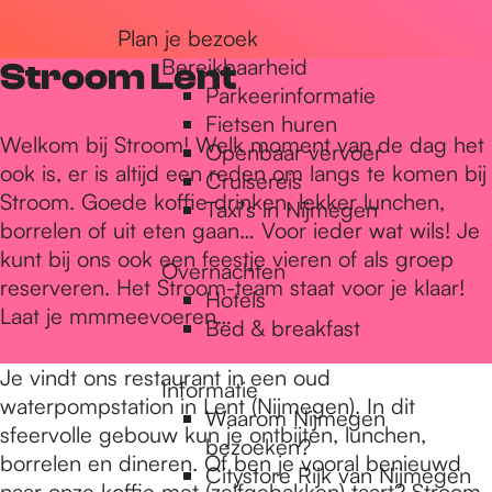
r
Plan je bezoek
Bereikbaarheid
Stroom Lent
Parkeerinformatie
d
Fietsen huren
Welkom bij Stroom! Welk moment van de dag het
Openbaar vervoer
ook is, er is altijd een reden om langs te komen bij
Cruisereis
e
Stroom. Goede koffie drinken, lekker lunchen,
Taxi's in Nijmegen
borrelen of uit eten gaan… Voor ieder wat wils! Je
kunt bij ons ook een feestje vieren of als groep
h
Overnachten
reserveren. Het Stroom-team staat voor je klaar!
Hotels
Laat je mmmeevoeren…
Bed & breakfast
o
Je vindt ons restaurant in een oud
Informatie
waterpompstation in Lent (Nijmegen). In dit
m
Waarom Nijmegen
sfeervolle gebouw kun je ontbijten, lunchen,
bezoeken?
borrelen en dineren. Of ben je vooral benieuwd
Citystore Rijk van Nijmegen
naar onze koffie met (zelfgebakken) taart? Stroom