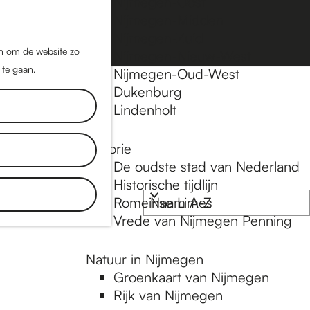
Nijmegen-Oost
Nijmegen-Midden
Z
K
Nijmegen-Zuid
o
a
M
jn om de website zo
Nijmegen-Nieuw-West
e
a
 te gaan.
e
Nijmegen-Oud-West
k
r
Dukenburg
n
e
t
Lindenholt
u
n
Historie
De oudste stad van Nederland
Historische tijdlijn
Romeinse Limes
Vrede van Nijmegen Penning
Natuur in Nijmegen
Groenkaart van Nijmegen
Rijk van Nijmegen