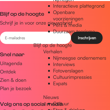
r
a
r
Interactieve plattegrond
n
g
Openbare
Blijf op de hoogte
c
i
voorzieningen
i
Schrijf je in voor onze nieuwsbrief
e
Pers & media
e
Duurzaam toerisme
r
E
i
-
Blijf op de hoogte
n
m
Verhalen
g
Snel naar
a
Nijmeegse ondernemers
Uitagenda
Interviews
i
Fotoverslagen
Ontdek
l
Cultuurimpressies
a
Zien & doen
Expats
d
Plan je bezoek
r
Nieuws
e
Cultuur
Volg ons op social media
s
Eten & drinken