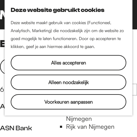
Nijmegen-Oud-West
Deze website gebruikt cookies
Dukenburg
Z
K
Lindenholt
o
a
G
M
Deze website maakt gebruik van cookies (Functioneel,
e
a
a
Analytisch, Marketing) die noodzakelijk zijn om de website zo
e
Historie
k
r
n
goed mogelijk te laten functioneren. Door op accepteren te
Bank
n
De oudste stad van
e
t
a
klikken, geef je aan hiermee akkoord te gaan.
u
Nederland
n
a
Historische tijdlijn
W
S
r
Alles accepteren
Filter
Romeinse Limes
o
d
a
Vrede van Nijmegen
r
e
t
Alleen noodzakelijk
Penning
t
h
S
6 resultaten
z
e
o
o
o
e
m
Voorkeuren aanpassen
Natuur in Nijmegen
r
ABO Vastgoed
e
r
e
Groenkaart van
t
o
p
Nijmegen
k
e
A
p
a
Rijk van Nijmegen
e
ASN Bank
j
B
:
g
r