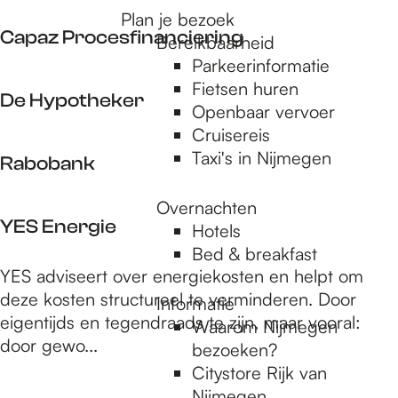
e
O
e
o
Plan je bezoek
A
V
Capaz Procesfinanciering
p
Bereikbaarheid
S
a
:
Parkeerinformatie
N
s
C
Fietsen huren
B
t
De Hypotheker
a
Openbaar vervoer
a
g
p
Cruisereis
n
o
D
a
Taxi's in Nijmegen
k
Rabobank
e
e
z
d
H
P
Overnachten
R
y
r
YES Energie
Hotels
a
p
o
Bed & breakfast
b
o
c
Y
YES adviseert over energiekosten en helpt om
o
t
e
E
deze kosten structureel te verminderen. Door
Informatie
b
h
s
S
eigentijds en tegendraads te zijn, maar vooral:
Waarom Nijmegen
a
e
f
E
door gewo...
bezoeken?
n
k
i
n
Citystore Rijk van
k
e
n
e
Nijmegen