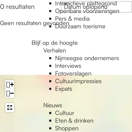
e
Interactieve plattegrond
o
S
d
e
e
0 resultaten
Openbare voorzieningen
o
e
a
r
r
Pers & media
r
p
t
o
k
Geen resultaten gevonden
Duurzaam toerisme
t
u
p
j
e
m
:
e
a
Blijf op de hoogte
e
Verhalen
r
Nijmeegse ondernemers
o
g
Interviews
p
Fotoverslagen
:
Cultuurimpressies
e
+
Expats
−
Nieuws
Cultuur
Eten & drinken
Shoppen