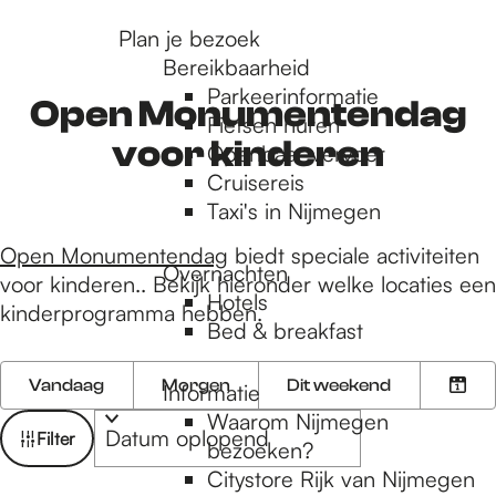
r
Plan je bezoek
Bereikbaarheid
Parkeerinformatie
d
Open Monumentendag
Fietsen huren
voor kinderen
Openbaar vervoer
Cruisereis
e
Taxi's in Nijmegen
Open Monumentendag
biedt speciale activiteiten
h
Overnachten
voor kinderen.. Bekijk hieronder welke locaties een
Hotels
kinderprogramma hebben.
Bed & breakfast
o
W
W
S
Vandaag
Morgen
Dit weekend
Informatie
K
a
o
a
m
Waarom Nijmegen
i
n
r
t
Filter
bezoeken?
e
n
t
z
Citystore Rijk van Nijmegen
s
e
e