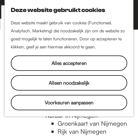
Nijmegen-Zuid
Nijmegen-Nieuw-West
Deze website gebruikt cookies
Z
K
Nijmegen-Oud-West
o
a
M
Deze website maakt gebruik van cookies (Functioneel,
Dukenburg
e
a
Analytisch, Marketing) die noodzakelijk zijn om de website zo
e
Lindenholt
G
k
r
goed mogelijk te laten functioneren. Door op accepteren te
n
e
t
klikken, geef je aan hiermee akkoord te gaan.
Historie
u
n
De oudste stad van
a
Alles accepteren
Nederland
Historische tijdlijn
n
Romeinse Limes
Alleen noodzakelijk
Vrede van Nijmegen
Penning
a
Voorkeuren aanpassen
Natuur in Nijmegen
Groenkaart van Nijmegen
a
Rijk van Nijmegen