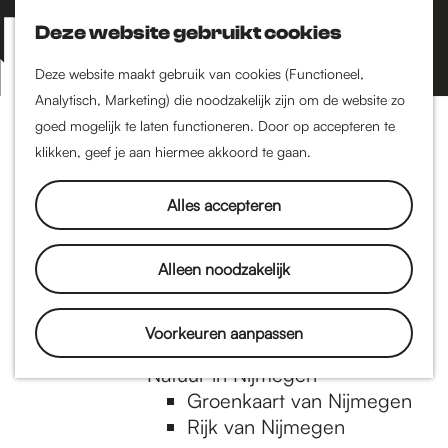
Nijmegen-Zuid
Nijmegen-Nieuw-West
Deze website gebruikt cookies
Z
K
Nijmegen-Oud-West
o
a
M
Deze website maakt gebruik van cookies (Functioneel,
Dukenburg
e
a
Analytisch, Marketing) die noodzakelijk zijn om de website zo
e
Lindenholt
G
k
r
goed mogelijk te laten functioneren. Door op accepteren te
n
e
t
klikken, geef je aan hiermee akkoord te gaan.
Historie
u
n
De oudste stad van
a
Alles accepteren
Nederland
Historische tijdlijn
n
Romeinse Limes
Alleen noodzakelijk
Vrede van Nijmegen
Penning
a
Voorkeuren aanpassen
Natuur in Nijmegen
Groenkaart van Nijmegen
a
Rijk van Nijmegen