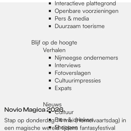
e
Interactieve plattegrond
Openbare voorzieningen
Pers & media
p
Duurzaam toerisme
a
Blijf op de hoogte
Verhalen
Nijmeegse ondernemers
g
Interviews
Fotoverslagen
Cultuurimpressies
e
Expats
Nieuws
Novio Magica 2026
Cultuur
Eten & drinken
Stap op donderdag 14 mei (Hemelvaartsdag) in
Shoppen
een magische wereld tijdens fantasyfestival