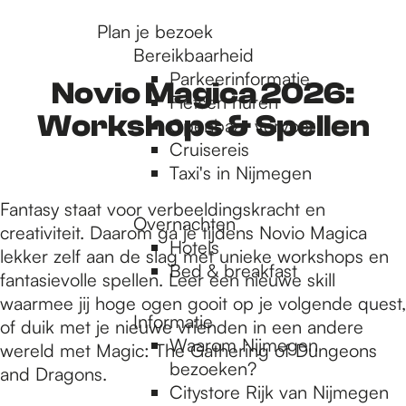
r
Plan je bezoek
Bereikbaarheid
Parkeerinformatie
d
Novio Magica 2026:
Fietsen huren
Workshops & Spellen
Openbaar vervoer
Cruisereis
e
Taxi's in Nijmegen
Fantasy staat voor verbeeldingskracht en
h
Overnachten
creativiteit. Daarom ga je tijdens Novio Magica
Hotels
lekker zelf aan de slag met unieke workshops en
Bed & breakfast
o
fantasievolle spellen. Leer een nieuwe skill
waarmee jij hoge ogen gooit op je volgende quest,
Informatie
of duik met je nieuwe vrienden in een andere
m
Waarom Nijmegen
wereld met Magic: The Gathering of Dungeons
bezoeken?
and Dragons.
Citystore Rijk van Nijmegen