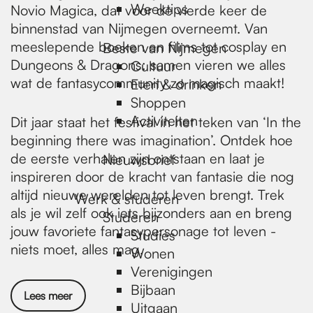
Weektips
Novio Magica, dat voor de vierde keer de
binnenstad van Nijmegen overneemt. Van
meeslepende boeken en films tot cosplay en
Beste van Nijmegen
Dungeons & Dragons: samen vieren we alles
Cultuur
wat de fantasycommunity zo magisch maakt!
Eten & drinken
Shoppen
Activiteiten
Dit jaar staat het festival in het teken van ‘In the
beginning there was imagination’. Ontdek hoe
de eerste verhalen zijn ontstaan en laat je
Nieuwsbrief
inspireren door de kracht van fantasie die nog
altijd nieuwe werelden tot leven brengt. Trek
Werk & studeren
als je wil zelf ook iets bijzonders aan en breng
Studeren
jouw favoriete fantasypersonage tot leven -
Studies
niets moet, alles mag.
Wonen
Verenigingen
Bijbaan
Lees meer
Uitgaan