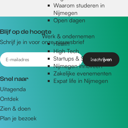
Waarom studeren in
Nijmegen
Open dagen
Blijf op de hoogte
Werk & ondernemen
Schrijf je in voor onze nieuwsbrief
Health
High Tech
E
Startups & Scaleups
-
Nijmegen innoveert
m
Zakelijke evenementen
Snel naar
Expat life in Nijmegen
a
Uitagenda
i
Ontdek
l
a
Zien & doen
d
Plan je bezoek
r