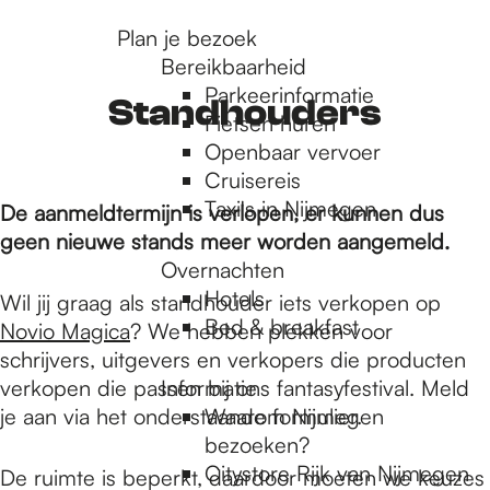
r
Plan je bezoek
Bereikbaarheid
Parkeerinformatie
d
Standhouders
Fietsen huren
Openbaar vervoer
Cruisereis
e
Taxi's in Nijmegen
De aanmeldtermijn is verlopen, er kunnen dus
geen nieuwe stands meer worden aangemeld.
h
Overnachten
Hotels
Wil jij graag als standhouder iets verkopen op
Bed & breakfast
Novio Magica
? We hebben plekken voor
o
schrijvers, uitgevers en verkopers die producten
verkopen die passen bij ons fantasyfestival. Meld
Informatie
m
je aan via het onderstaande formulier.
Waarom Nijmegen
bezoeken?
Citystore Rijk van Nijmegen
De ruimte is beperkt, daardoor moeten we keuzes