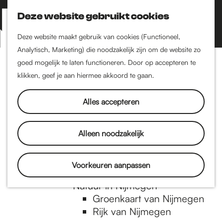
Nijmegen-Zuid
Nijmegen-Nieuw-West
Deze website gebruikt cookies
Z
K
Nijmegen-Oud-West
o
a
M
Deze website maakt gebruik van cookies (Functioneel,
Dukenburg
e
a
Analytisch, Marketing) die noodzakelijk zijn om de website zo
e
Lindenholt
G
k
r
goed mogelijk te laten functioneren. Door op accepteren te
n
e
t
klikken, geef je aan hiermee akkoord te gaan.
Historie
u
n
De oudste stad van
a
Alles accepteren
Nederland
Historische tijdlijn
n
Romeinse Limes
Alleen noodzakelijk
Vrede van Nijmegen
Penning
a
Voorkeuren aanpassen
Natuur in Nijmegen
Groenkaart van Nijmegen
a
Rijk van Nijmegen