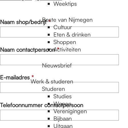
Weektips
Beste van Nijmegen
v
Naam shop/bedrijf
*
Cultuur
e
Eten & drinken
r
Shoppen
p
Activiteiten
v
Naam contactpersoon
*
l
e
i
r
Nieuwsbrief
c
p
h
v
E-mailadres
*
l
t
Werk & studeren
e
i
Studeren
r
c
Studies
p
h
Wonen
Telefoonnummer contactpersoon
l
t
Verenigingen
i
Bijbaan
c
Uitgaan