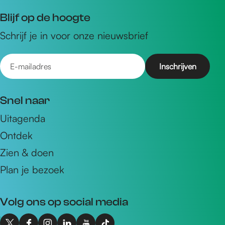
Blijf op de hoogte
Schrijf je in voor onze nieuwsbrief
E
-
m
Snel naar
a
Uitagenda
i
Ontdek
l
a
Zien & doen
d
Plan je bezoek
r
e
Volg ons op social media
s