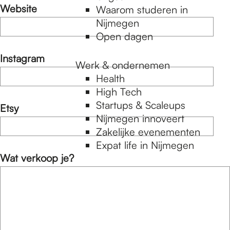
h
Website
Waarom studeren in
t
Nijmegen
Open dagen
Instagram
Werk & ondernemen
Health
High Tech
Startups & Scaleups
Etsy
Nijmegen innoveert
Zakelijke evenementen
Expat life in Nijmegen
Wat verkoop je?