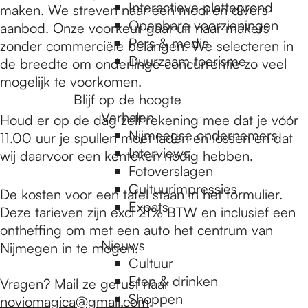
e
Interactieve plattegrond
maken. We streven naar een mooi en divers
Openbare voorzieningen
aanbod. Onze voorkeur gaat uit naar makers
Pers & media
zonder commerciële belangen. We selecteren in
p
Duurzaam toerisme
de breedte om onderlinge concurrentie zo veel
mogelijk te voorkomen.
a
Blijf op de hoogte
Verhalen
Houd er op de dag zelf rekening mee dat je vóór
Nijmeegse ondernemers
11.00 uur je spullen moet laden en lossen en dat
g
Interviews
wij daarvoor een kenteken nodig hebben.
Fotoverslagen
Cultuurimpressies
e
De kosten voor een tafel staan in het formulier.
Expats
Deze tarieven zijn excl 21% BTW en inclusief een
ontheffing om met een auto het centrum van
Nieuws
Nijmegen in te mogen.
Cultuur
Eten & drinken
Vragen? Mail ze gerust naar
Shoppen
noviomagica@gmail.com
.