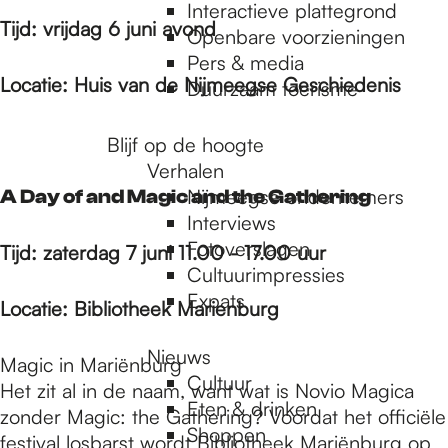
e
Interactieve plattegrond
Tijd: vrijdag 6 juni avond
Openbare voorzieningen
Pers & media
p
Locatie: Huis van de Nijmeegse Geschiedenis
Duurzaam toerisme
a
Blijf op de hoogte
Verhalen
Nijmeegse ondernemers
A Day of and Magic and the Gathering
g
Interviews
Fotoverslagen
Tijd: zaterdag 7 juni 11.00 - 17.00 uur
Cultuurimpressies
e
Expats
Locatie: Bibliotheek Marienburg
Nieuws
Magic in Mariënburg
Cultuur
Het zit al in de naam, want wat is Novio Magica
Eten & drinken
zonder Magic: the Gathering? Voordat het officiële
Shoppen
festival losbarst wordt Bibliotheek Mariënburg op