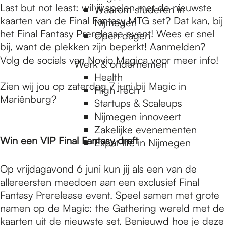
Last but not least: wil jij spelen met de nieuwste
Waarom studeren in
kaarten van de Final Fantasy MTG set? Dat kan, bij
Nijmegen
het Final Fantasy Prerelease event! Wees er snel
Open dagen
bij, want de plekken zijn beperkt! Aanmelden?
Volg de socials van Novio Magica voor meer info!
Werk & ondernemen
Health
Zien wij jou op zaterdag 7 juni bij Magic in
High Tech
Mariënburg?
Startups & Scaleups
Nijmegen innoveert
Zakelijke evenementen
Win een VIP Final Fantasy draft
Expat life in Nijmegen
Op vrijdagavond 6 juni kun jij als een van de
allereersten meedoen aan een exclusief Final
Fantasy Prerelease event. Speel samen met grote
namen op de Magic: the Gathering wereld met de
kaarten uit de nieuwste set. Benieuwd hoe je deze