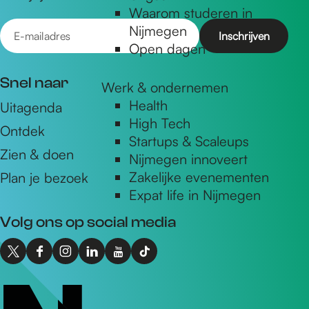
Waarom studeren in
E
Nijmegen
-
Open dagen
m
Snel naar
Werk & ondernemen
a
Health
Uitagenda
i
High Tech
Ontdek
l
Startups & Scaleups
a
Zien & doen
Nijmegen innoveert
d
Zakelijke evenementen
Plan je bezoek
r
Expat life in Nijmegen
e
Volg ons op social media
s
X
F
I
L
Y
T
I
a
n
i
o
i
n
c
s
n
u
k