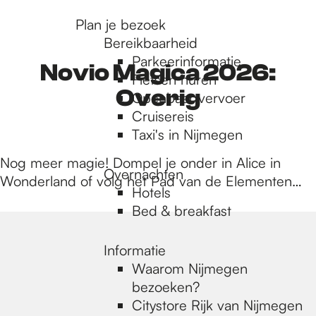
r
Plan je bezoek
Bereikbaarheid
Parkeerinformatie
d
Novio Magica 2026:
Fietsen huren
Overig
Openbaar vervoer
Cruisereis
e
Taxi's in Nijmegen
Nog meer magie! Dompel je onder in Alice in
h
Overnachten
Wonderland of volg het Pad van de Elementen…
Hotels
Bed & breakfast
o
Informatie
m
Waarom Nijmegen
bezoeken?
Citystore Rijk van Nijmegen