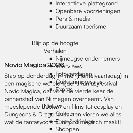
e
Interactieve plattegrond
Openbare voorzieningen
Pers & media
p
Duurzaam toerisme
a
Blijf op de hoogte
Verhalen
Nijmeegse ondernemers
g
Novio Magica 2026
Interviews
Fotoverslagen
Stap op donderdag 14 mei (Hemelvaartsdag) in
Cultuurimpressies
e
een magische wereld tijdens fantasyfestival
Expats
Novio Magica, dat voor de vierde keer de
binnenstad van Nijmegen overneemt. Van
Nieuws
meeslepende boeken en films tot cosplay en
Cultuur
Dungeons & Dragons: samen vieren we alles
Eten & drinken
wat de fantasycommunity zo magisch maakt!
Shoppen