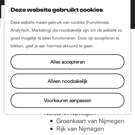
Nijmegen-Zuid
Nijmegen-Nieuw-West
Deze website gebruikt cookies
Z
K
Nijmegen-Oud-West
o
a
M
Deze website maakt gebruik van cookies (Functioneel,
Dukenburg
e
a
Analytisch, Marketing) die noodzakelijk zijn om de website zo
e
Lindenholt
G
k
r
goed mogelijk te laten functioneren. Door op accepteren te
n
e
t
klikken, geef je aan hiermee akkoord te gaan.
Historie
u
n
De oudste stad van
a
Alles accepteren
Nederland
Historische tijdlijn
n
Romeinse Limes
Alleen noodzakelijk
Vrede van Nijmegen
Penning
a
Voorkeuren aanpassen
Natuur in Nijmegen
Groenkaart van Nijmegen
a
Rijk van Nijmegen