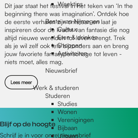
Weektips
Dit jaar staat het festival in het teken van ‘In the
beginning there was imagination’. Ontdek hoe
Beste van Nijmegen
de eerste verhalen zijn ontstaan en laat je
Cultuur
inspireren door de kracht van fantasie die nog
Eten & drinken
altijd nieuwe werelden tot leven brengt. Trek
Shoppen
als je wil zelf ook iets bijzonders aan en breng
Activiteiten
jouw favoriete fantasypersonage tot leven -
niets moet, alles mag.
Nieuwsbrief
Lees meer
Werk & studeren
Studeren
Studies
Wonen
Verenigingen
Blijf op de hoogte
Bijbaan
Schrijf je in voor onze nieuwsbrief
Uitgaan