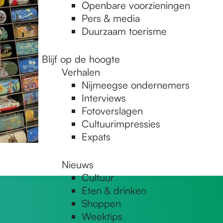
Openbare voorzieningen
Pers & media
Duurzaam toerisme
Blijf op de hoogte
Verhalen
Nijmeegse ondernemers
Interviews
Fotoverslagen
Cultuurimpressies
Expats
Nieuws
Cultuur
Eten & drinken
Shoppen
Weektips