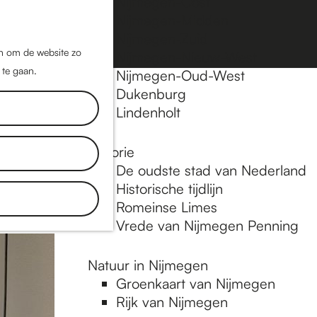
Nijmegen-Oost
Nijmegen-Midden
Z
K
Nijmegen-Zuid
o
a
M
jn om de website zo
Nijmegen-Nieuw-West
e
a
 te gaan.
e
Nijmegen-Oud-West
k
r
Dukenburg
n
e
t
Lindenholt
u
n
Historie
gen en al
De oudste stad van Nederland
Historische tijdlijn
Romeinse Limes
Vrede van Nijmegen Penning
Natuur in Nijmegen
Groenkaart van Nijmegen
Rijk van Nijmegen