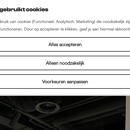
gebruikt cookies
ruik van cookies (Functioneel, Analytisch, Marketing) die noodzakelijk zi
 functioneren. Door op accepteren te klikken, geef je aan hiermee akkoord
Bio: William Remmers
Alles accepteren
Alleen noodzakelijk
mers
is boekverkoper bij Dekker v.d. Vegt in Nijme
 werkzaam in het boekenvak. Hij is zijn hele leven al
Voorkeuren aanpassen
 door SF en Fantasy in boeken, films en games.