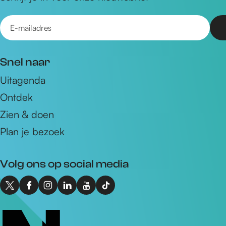
E
-
m
Snel naar
a
Uitagenda
i
Ontdek
l
a
Zien & doen
d
Plan je bezoek
r
e
Volg ons op social media
s
X
F
I
L
Y
T
I
a
n
i
o
i
n
c
s
n
u
k