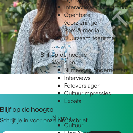
Interactieve plattegrond
Openbare
voorzieningen
Pers & media
Duurzaam toerisme
Blijf op de hoogte
Verhalen
Nijmeegse ondernemers
Interviews
Fotoverslagen
Cultuurimpressies
Expats
Blijf op de hoogte
Nieuws
Schrijf je in voor onze nieuwsbrief
Cultuur
Eten & drinken