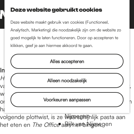
Nijmegen-Oud-West
Deze website gebruikt cookies
Dukenburg
Z
K
Lindenholt
o
a
G
M
Deze website maakt gebruik van cookies (Functioneel,
e
a
a
Analytisch, Marketing) die noodzakelijk zijn om de website zo
e
Historie
k
r
n
goed mogelijk te laten functioneren. Door op accepteren te
Bio: Imani Erriu
n
De oudste stad van
e
t
a
klikken, geef je aan hiermee akkoord te gaan.
u
Nederland
n
a
Historische tijdlijn
r
Alles accepteren
Romeinse Limes
d
Imani Erriu
is de auteur van de romantasy serie
Vrede van Nijmegen
e
Heavenly Bodies
. Ze spendeerde een groot deel
Alleen noodzakelijk
Penning
h
van haar jeugd in de bossen van het Lake District,
o
waar ze een grote verbeeldingskracht
m
Voorkeuren aanpassen
Natuur in Nijmegen
ontwikkelde. Wanneer ze niet aan het huilen is om
e
Groenkaart van
haar eigen personages, of dagdroomt over haar
p
Nijmegen
volgende plottwist, is ze waarschijnlijk pasta aan
a
Rijk van Nijmegen
het eten en
The Office
aan het bingen.
g