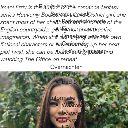
e
Plan je bezoek
Imani Erriu is the author of the romance fantasy
Bereikbaarheid
series Heavenly Bodies. As a Lake District girl, she
Parkeerinformatie
spent most of her childhood in the forests of the
Fietsen huren
English countryside, gifting her an overactive
Openbaar vervoer
imagination. When she isn't crying over her own
Cruisereis
fictional characters or daydreaming up her next
Taxi's in Nijmegen
plot twist, she can be found eating pasta and
watching The Office on repeat.
Overnachten
Hotels
Bed & breakfast
Informatie
Waarom Nijmegen
bezoeken?
Citystore Rijk van
Nijmegen