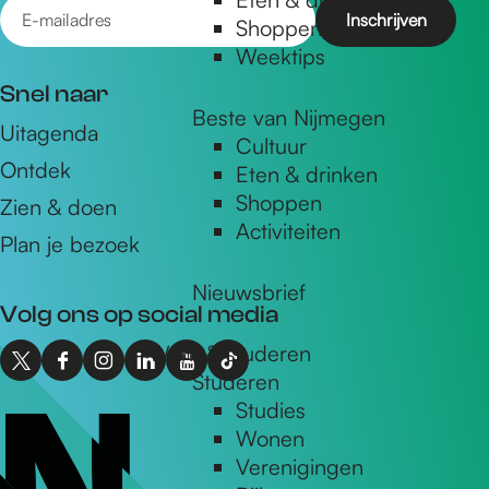
E
Shoppen
-
Weektips
m
Snel naar
a
Beste van Nijmegen
Uitagenda
i
Cultuur
Ontdek
l
Eten & drinken
Shoppen
a
Zien & doen
Activiteiten
d
Plan je bezoek
r
Nieuwsbrief
e
Volg ons op social media
s
Werk & studeren
X
F
I
L
Y
T
Studeren
I
a
n
i
o
i
Studies
n
c
s
n
u
k
Wonen
t
e
t
k
T
T
Verenigingen
o
b
a
e
u
o