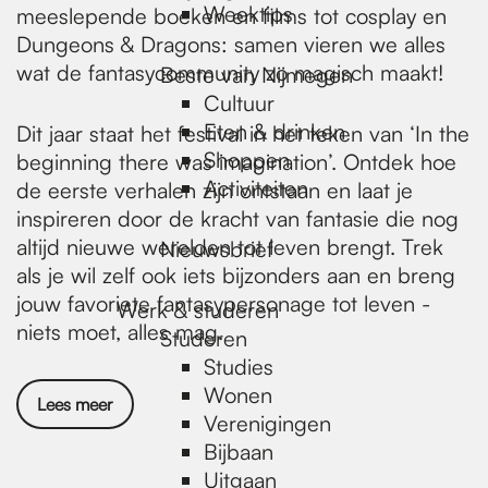
Weektips
meeslepende boeken en films tot cosplay en
Dungeons & Dragons: samen vieren we alles
wat de fantasycommunity zo magisch maakt!
Beste van Nijmegen
Cultuur
Eten & drinken
Dit jaar staat het festival in het teken van ‘In the
Shoppen
beginning there was imagination’. Ontdek hoe
Activiteiten
de eerste verhalen zijn ontstaan en laat je
inspireren door de kracht van fantasie die nog
altijd nieuwe werelden tot leven brengt. Trek
Nieuwsbrief
als je wil zelf ook iets bijzonders aan en breng
jouw favoriete fantasypersonage tot leven -
Werk & studeren
niets moet, alles mag.
Studeren
Studies
Wonen
Lees meer
Verenigingen
Bijbaan
Uitgaan