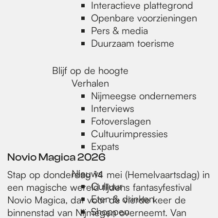
e
Interactieve plattegrond
Openbare voorzieningen
Pers & media
p
Duurzaam toerisme
a
Blijf op de hoogte
Verhalen
Nijmeegse ondernemers
g
Interviews
Fotoverslagen
Cultuurimpressies
e
Expats
Novio Magica 2026
Nieuws
Stap op donderdag 14 mei (Hemelvaartsdag) in
Cultuur
een magische wereld tijdens fantasyfestival
Eten & drinken
Novio Magica, dat voor de vierde keer de
Shoppen
binnenstad van Nijmegen overneemt. Van