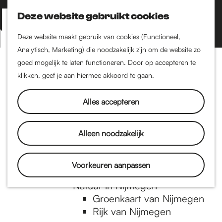
Nijmegen-Zuid
Nijmegen-Nieuw-West
Deze website gebruikt cookies
Z
K
Nijmegen-Oud-West
o
a
M
Deze website maakt gebruik van cookies (Functioneel,
Dukenburg
e
a
Analytisch, Marketing) die noodzakelijk zijn om de website zo
e
Lindenholt
G
k
r
goed mogelijk te laten functioneren. Door op accepteren te
n
e
t
klikken, geef je aan hiermee akkoord te gaan.
Historie
u
n
De oudste stad van
a
Alles accepteren
Nederland
Historische tijdlijn
n
Romeinse Limes
Alleen noodzakelijk
Vrede van Nijmegen
Penning
a
Voorkeuren aanpassen
Natuur in Nijmegen
Groenkaart van Nijmegen
a
Rijk van Nijmegen