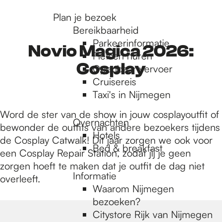
r
Plan je bezoek
Bereikbaarheid
Parkeerinformatie
d
Novio Magica 2026:
Fietsen huren
Cosplay
Openbaar vervoer
Cruisereis
e
Taxi's in Nijmegen
Word de ster van de show in jouw cosplayoutfit of
h
Overnachten
bewonder de outfits van andere bezoekers tijdens
Hotels
de Cosplay Catwalk! Dit jaar zorgen we ook voor
Bed & breakfast
o
een Cosplay Repair Station, zodat jij je geen
zorgen hoeft te maken dat je outfit de dag niet
Informatie
overleeft.
m
Waarom Nijmegen
bezoeken?
Citystore Rijk van Nijmegen