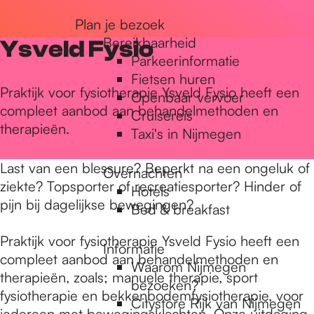
r
Plan je bezoek
Bereikbaarheid
Ysveld Fysio
Parkeerinformatie
d
Fietsen huren
Praktijk voor fysiotherapie Ysveld Fysio heeft een
Openbaar vervoer
compleet aanbod aan behandelmethoden en
Cruisereis
e
therapieën.
Taxi's in Nijmegen
h
Last van een blessure? Beperkt na een ongeluk of
Overnachten
ziekte? Topsporter of recreatiesporter? Hinder of
Hotels
pijn bij dagelijkse bewegingen?
Bed & breakfast
o
Praktijk voor fysiotherapie Ysveld Fysio heeft een
Informatie
compleet aanbod aan behandelmethoden en
m
Waarom Nijmegen
therapieën, zoals; manuele therapie, sport
bezoeken?
fysiotherapie en bekkenbodemfysiotherapie, voor
Citystore Rijk van Nijmegen
iedereen met bewegingsklachten. Onze uitdaging