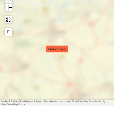
o
−
Ysveld Fysio
Leaflet
|
© OpenStreetMap contributors, Tiles style by Humanitarian OpenStreetMap Team hosted by
OpenStreetMap France