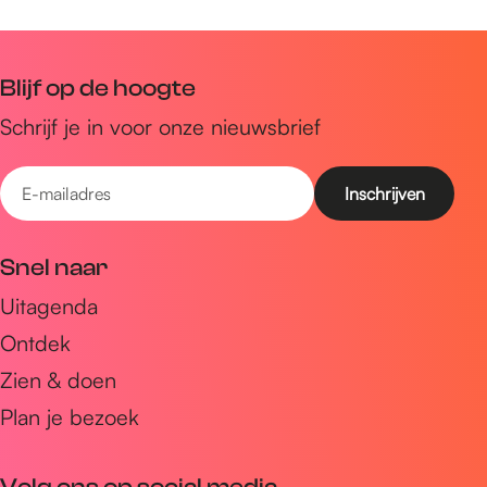
Blijf op de hoogte
Schrijf je in voor onze nieuwsbrief
E
-
m
Snel naar
a
Uitagenda
i
Ontdek
l
a
Zien & doen
d
Plan je bezoek
r
e