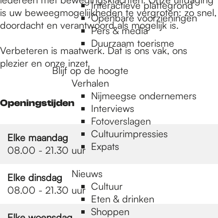
e
Interactieve plattegrond
is uw beweegmogelijkheden te vergroten: zo snel,
Openbare voorzieningen
doordacht en verantwoord als mogelijk is.
Pers & media
p
Duurzaam toerisme
Verbeteren is maatwerk. Dat is ons vak, ons
plezier en onze inzet.
a
Blijf op de hoogte
Verhalen
Nijmeegse ondernemers
g
Openingstijden
Interviews
Fotoverslagen
Cultuurimpressies
e
Elke maandag
Expats
08.00 - 21.30 uur
Nieuws
Elke dinsdag
Cultuur
08.00 - 21.30 uur
Eten & drinken
Shoppen
Elke woensdag