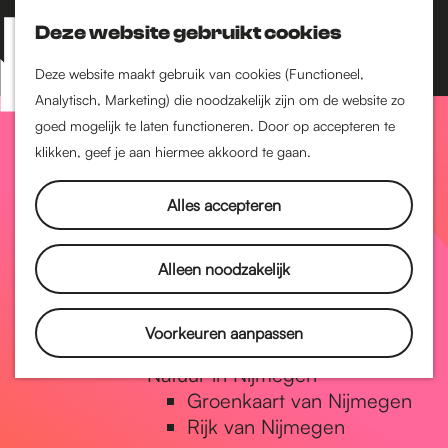
Nijmegen-Zuid
Nijmegen-Nieuw-West
Deze website gebruikt cookies
Z
K
Nijmegen-Oud-West
o
a
M
Deze website maakt gebruik van cookies (Functioneel,
Dukenburg
e
a
Analytisch, Marketing) die noodzakelijk zijn om de website zo
e
Lindenholt
G
k
r
goed mogelijk te laten functioneren. Door op accepteren te
n
e
t
klikken, geef je aan hiermee akkoord te gaan.
Historie
u
n
De oudste stad van
a
Alles accepteren
Nederland
Historische tijdlijn
n
Romeinse Limes
Alleen noodzakelijk
Vrede van Nijmegen
Penning
a
Voorkeuren aanpassen
Natuur in Nijmegen
Groenkaart van Nijmegen
a
Rijk van Nijmegen