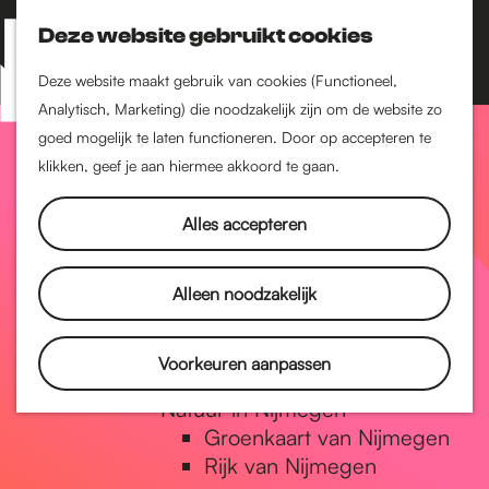
Nijmegen-Zuid
Nijmegen-Nieuw-West
Deze website gebruikt cookies
Z
K
Nijmegen-Oud-West
o
a
M
Deze website maakt gebruik van cookies (Functioneel,
Dukenburg
e
a
Analytisch, Marketing) die noodzakelijk zijn om de website zo
e
Lindenholt
G
k
r
goed mogelijk te laten functioneren. Door op accepteren te
n
e
t
klikken, geef je aan hiermee akkoord te gaan.
Historie
u
n
De oudste stad van
a
Alles accepteren
Nederland
Historische tijdlijn
n
Romeinse Limes
Alleen noodzakelijk
Vrede van Nijmegen
Penning
a
Voorkeuren aanpassen
Natuur in Nijmegen
Groenkaart van Nijmegen
a
Rijk van Nijmegen