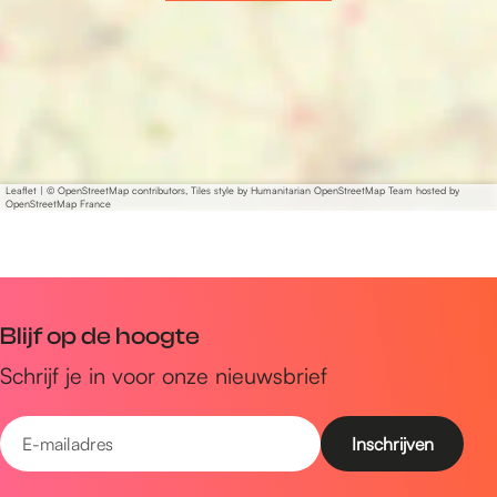
s
o
s
t
u
d
i
o
Leaflet
|
© OpenStreetMap contributors, Tiles style by Humanitarian OpenStreetMap Team hosted by
OpenStreetMap France
s
Blijf op de hoogte
Schrijf je in voor onze nieuwsbrief
E
-