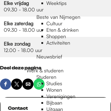
Elke vrijdag
Weektips
09.30 - 18.00 uur
Beste van Nijmegen
Elke zaterdag
Cultuur
09.30 - 18.00 uur
Eten & drinken
Shoppen
Activiteiten
Elke zondag
12.00 - 18.00 uur
Nieuwsbrief
Deel deze pagina
Werk & studeren
Studeren
Studies
D
D
D
D
Wonen
e
e
e
e
Verenigingen
e
e
e
e
Bijbaan
l
l
l
l
Contact
Uitgaan