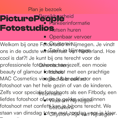
r
Plan je bezoek
Bereikbaarheid
PicturePeople
Parkeerinformatie
d
Fotostudios
Fietsen huren
Openbaar vervoer
Cruisereis
e
Welkom bij onze Fotostudio in Nijmegen. Je vindt
Taxi's in Nijmegen
ons in de oudste winkelstraat van Nederland. Hoe
cool is dat?! Je kunt bij ons terecht voor de
h
professionele fotoshoots van jezelf, een mooie
Overnachten
beauty of glamour fotoshoot met een prachtige
Hotels
MAC Cosmetics visagie. Maar ook voor een
Bed & breakfast
o
fotoshoot van het hele gezin of van de kinderen.
Zelfs voor speciale fotoshoots als een Fitbody, een
Informatie
liefdes fotoshoot of een te gekke vriendinnen
m
Waarom Nijmegen
fotoshoot met confetti kan je bij ons terecht. We
bezoeken?
staan van dinsdag tot en met zondag voor je klaar.
Citystore Rijk van Nijmegen