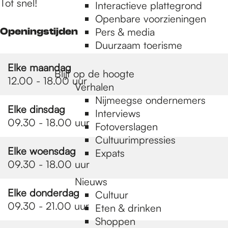
e
Tot snel!
Interactieve plattegrond
Openbare voorzieningen
Openingstijden
Pers & media
p
Duurzaam toerisme
Elke maandag
a
Blijf op de hoogte
12.00 - 18.00 uur
Verhalen
Nijmeegse ondernemers
g
Elke dinsdag
Interviews
09.30 - 18.00 uur
Fotoverslagen
Cultuurimpressies
e
Elke woensdag
Expats
09.30 - 18.00 uur
Nieuws
Elke donderdag
Cultuur
09.30 - 21.00 uur
Eten & drinken
Shoppen