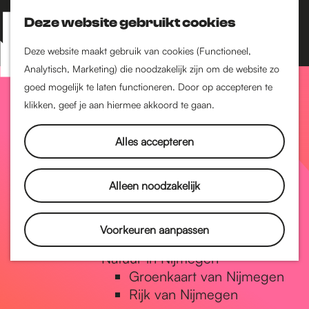
Nijmegen-Zuid
Nijmegen-Nieuw-West
Deze website gebruikt cookies
Z
K
Nijmegen-Oud-West
o
a
M
Deze website maakt gebruik van cookies (Functioneel,
Dukenburg
e
a
Analytisch, Marketing) die noodzakelijk zijn om de website zo
e
Lindenholt
G
k
r
goed mogelijk te laten functioneren. Door op accepteren te
n
e
t
klikken, geef je aan hiermee akkoord te gaan.
Historie
u
n
De oudste stad van
a
Alles accepteren
Nederland
Historische tijdlijn
n
Romeinse Limes
Alleen noodzakelijk
Vrede van Nijmegen
Penning
a
Voorkeuren aanpassen
Natuur in Nijmegen
Groenkaart van Nijmegen
a
Rijk van Nijmegen