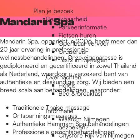
r
Plan je bezoek
Bereikbaarheid
Mandarin Spa
Parkeerinformatie
d
Fietsen huren
Mandarin Spa, opgericht in 2006, heeft meer dan
Openbaar vervoer
20 jaar ervaring in professionele
Cruisereis
e
wellnessbehandelingen. Onze eigenaresse is
Taxi's in Nijmegen
gediplomeerd en gecertificeerd in zowel Thailand
als Nederland, waardoor u verzekerd bent van
h
Overnachten
authentieke en deskundige zorg. Wij bieden een
Hotels
breed scala aan behandelingen, waaronder:
Bed & breakfast
o
Traditionele Thaise massage
Informatie
Ontspanningsmassages
m
Waarom Nijmegen
Authentieke Hammam Spa behandelingen
bezoeken?
Professionele gezichtsbehandelingen
Citystore Rijk van Nijmegen