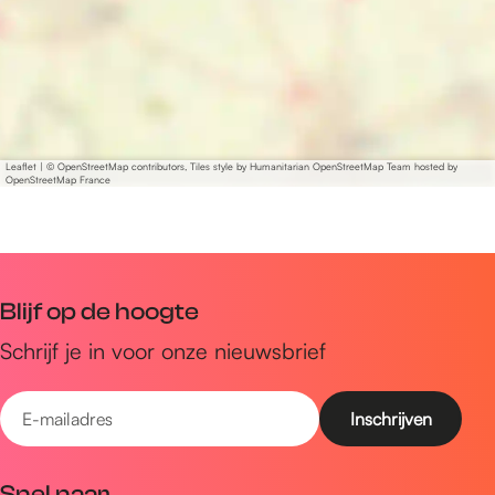
Leaflet
|
© OpenStreetMap contributors, Tiles style by Humanitarian OpenStreetMap Team hosted by
OpenStreetMap France
Blijf op de hoogte
Schrijf je in voor onze nieuwsbrief
E
-
m
Snel naar