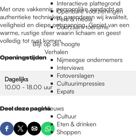
e
Interactieve plattegrond
Met onze vakkennis, persoonlijke aandacht en
Openbare voorzieningen
authentieke technieken garanderen wij kwaliteit,
Pers & media
p
veiligheid en diepe ontspanning. Geniet van een
Duurzaam toerisme
warme, rustige sfeer waarin lichaam en geest
volledig tot rust komen.
a
Blijf op de hoogte
Verhalen
Openingstijden
Nijmeegse ondernemers
g
Interviews
Fotoverslagen
Dagelijks
Cultuurimpressies
e
10.00 - 18.00 uur
Expats
Nieuws
Deel deze pagina
Cultuur
Eten & drinken
D
D
D
D
Shoppen