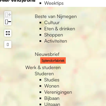
Hier vind je ons
d
o
e
l
Weektips
a
-
h
o
r
n
e
c
m
a
r
+
f
d
n
Beste van Nijmegen
e
a
t
f
a
o
d
−
Cultuur
b
i
s
a
b
r
o
Eten & drinken
o
l
A
b
r
f
r
Shoppen
o
p
r
i
a
f
Activiteiten
k
p
i
e
b
a
e
k
r
b
Nieuwsbrief
k
i
r
Splendorfabriek
e
i
Werk & studeren
k
e
Studeren
k
Studies
Wonen
Verenigingen
Bijbaan
Uitgaan