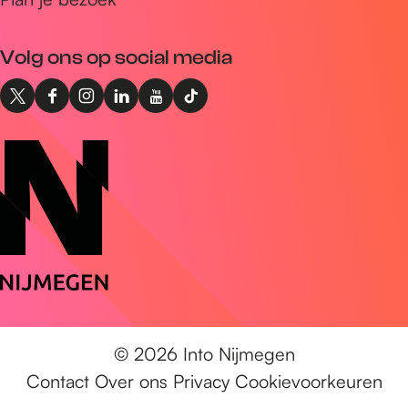
r
e
Volg ons op social media
s
X
F
I
L
Y
T
I
a
n
i
o
i
n
c
s
n
u
k
t
e
t
k
T
T
o
b
a
e
u
o
N
o
g
d
b
k
i
o
r
I
e
I
j
k
a
n
I
n
m
I
m
I
n
t
e
n
I
n
t
o
g
t
n
t
o
N
© 2026 Into Nijmegen
e
o
t
o
N
i
Contact
Over ons
Privacy
Cookievoorkeuren
n
N
o
N
i
j