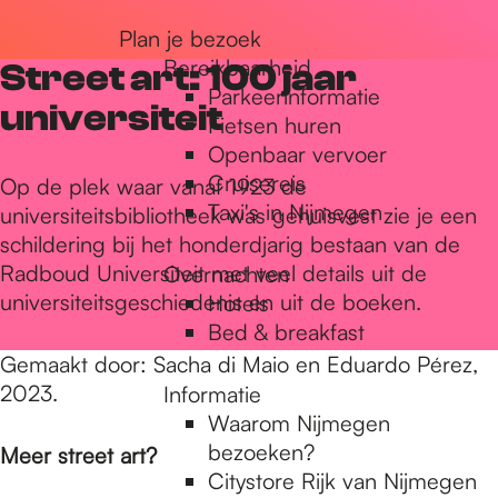
r
Plan je bezoek
Bereikbaarheid
Street art: 100 jaar
Parkeerinformatie
d
universiteit
Fietsen huren
Openbaar vervoer
Cruisereis
e
Op de plek waar vanaf 1923 de
Taxi's in Nijmegen
universiteitsbibliotheek was gehuisvest zie je een
schildering bij het honderdjarig bestaan van de
h
Radboud Universiteit met veel details uit de
Overnachten
universiteitsgeschiedenis en uit de boeken.
Hotels
Bed & breakfast
o
Gemaakt door: Sacha di Maio en Eduardo Pérez,
2023.
Informatie
m
Waarom Nijmegen
bezoeken?
Meer street art?
Citystore Rijk van Nijmegen