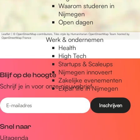
Waarom studeren in
u
a
Nijmegen
n
r
Open dagen
i
u
v
n
Leaflet
|
© OpenStreetMap contributors, Tiles style by Humanitarian OpenStreetMap Team hosted by
e
Werk & ondernemen
OpenStreetMap France
i
r
Health
v
s
High Tech
e
i
Startups & Scaleups
r
t
Nijmegen innoveert
s
Blijf op de hoogte
e
Zakelijke evenementen
i
Schrijf je in voor onze nieuwsbrief
i
Expat life in Nijmegen
t
t
e
E
i
-
t
m
Snel naar
a
Uitagenda
i