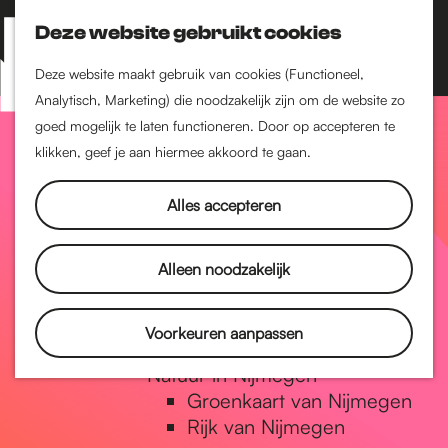
Nijmegen-Zuid
Nijmegen-Nieuw-West
Deze website gebruikt cookies
Z
K
Nijmegen-Oud-West
o
a
M
Deze website maakt gebruik van cookies (Functioneel,
Dukenburg
e
a
Analytisch, Marketing) die noodzakelijk zijn om de website zo
e
Lindenholt
G
k
r
goed mogelijk te laten functioneren. Door op accepteren te
n
e
t
klikken, geef je aan hiermee akkoord te gaan.
Historie
u
n
De oudste stad van
a
Alles accepteren
Nederland
Historische tijdlijn
n
Romeinse Limes
Alleen noodzakelijk
Vrede van Nijmegen
Penning
a
Voorkeuren aanpassen
Natuur in Nijmegen
Groenkaart van Nijmegen
a
Rijk van Nijmegen