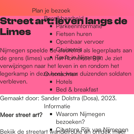
r
Plan je bezoek
Bereikbaarheid
Street art: leven langs de
Parkeerinformatie
d
Limes
Fietsen huren
Openbaar vervoer
Cruisereis
e
Nijmegen speelde de sleutelrol als legerplaats aan
Taxi's in Nijmegen
de grens (limes) van het Romeinse Rijk. Je ziet
verwijzingen naar het leven in en rondom het
h
legerkamp in deze hoek waar duizenden soldaten
Overnachten
verbleven.
Hotels
Bed & breakfast
o
Gemaakt door: Sander Dolstra (Dosa), 2023.
Informatie
m
Waarom Nijmegen
Meer street art?
bezoeken?
Citystore Rijk van Nijmegen
Bekijk de
streetart wandelroute
en ontdek meer