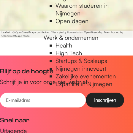
Waarom studeren in
n
l
Nijmegen
g
a
Open dagen
s
n
d
g
Leaflet
|
© OpenStreetMap contributors, Tiles style by Humanitarian OpenStreetMap Team hosted by
e
Werk & ondernemen
OpenStreetMap France
s
L
Health
d
i
High Tech
e
m
Startups & Scaleups
L
e
Nijmegen innoveert
i
Blijf op de hoogte
s
Zakelijke evenementen
m
Schrijf je in voor onze nieuwsbrief
Expat life in Nijmegen
e
s
E
-
m
Snel naar
a
Uitagenda
i