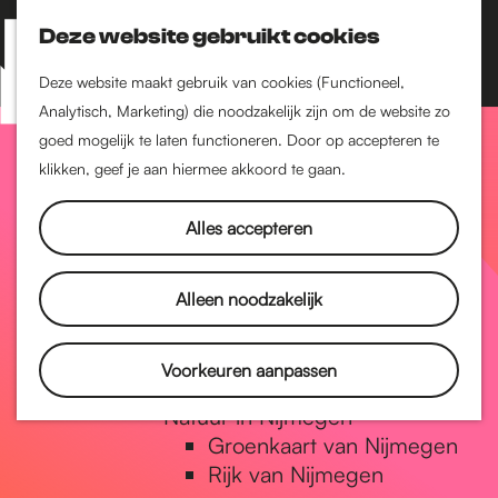
Nijmegen-Zuid
Nijmegen-Nieuw-West
Deze website gebruikt cookies
Z
K
Nijmegen-Oud-West
o
a
M
Deze website maakt gebruik van cookies (Functioneel,
Dukenburg
e
a
Analytisch, Marketing) die noodzakelijk zijn om de website zo
e
Lindenholt
G
k
r
goed mogelijk te laten functioneren. Door op accepteren te
n
e
t
klikken, geef je aan hiermee akkoord te gaan.
Historie
u
n
De oudste stad van
a
Alles accepteren
Nederland
Historische tijdlijn
n
Romeinse Limes
Alleen noodzakelijk
Vrede van Nijmegen
Penning
a
Voorkeuren aanpassen
Natuur in Nijmegen
Groenkaart van Nijmegen
a
Rijk van Nijmegen