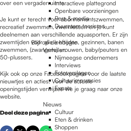
e
over een vergaderruimte.
Interactieve plattegrond
Openbare voorzieningen
Pers & media
Je kunt er terecht voor abonnementszwemmen,
p
Duurzaam toerisme
recreatief zwemmen, zwemlessen en je kunt
deelnemen aan verschillende aquasporten. Er zijn
a
zwemtijden voor alle leeftijden, gezinnen, banen
Blijf op de hoogte
zwemmen, (zwangere) vrouwen, baby/peuters en
Verhalen
50-plussers.
Nijmeegse ondernemers
g
Interviews
Fotoverslagen
Kijk ook op onze Facebookpagina voor de laatste
Cultuurimpressies
nieuwtjes en acties. Voor de actuele
e
Expats
openingstijden verwijzen we je graag naar onze
website.
Nieuws
Cultuur
Deel deze pagina
Eten & drinken
Shoppen