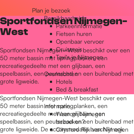
r
Plan je bezoek
Bereikbaarheid
Sportfondsen Nijmegen-
Parkeerinformatie
d
West
Fietsen huren
Openbaar vervoer
Cruisereis
e
Sportfondsen Nijmegen–West beschikt over een
Taxi's in Nijmegen
50 meter bassin met springplanken, een
recreatiegedeelte met een glijbaan, een
h
speelbassin, een peuterbad en een buitenbad met
Overnachten
grote ligweide.
Hotels
Bed & breakfast
o
Sportfondsen Nijmegen-West beschikt over een
50 meter bassin met springplanken, een
Informatie
m
recreatiegedeelte met een glijbaan, een
Waarom Nijmegen
speelbassin, een peuterbad en een buitenbad met
bezoeken?
grote ligweide. De accommodatie beschikt ook
Citystore Rijk van Nijmegen