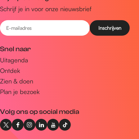
Schrijf je in voor onze nieuwsbrief
E
-
m
Snel naar
a
Uitagenda
i
Ontdek
l
a
Zien & doen
d
Plan je bezoek
r
e
Volg ons op social media
s
X
F
I
L
Y
T
I
a
n
i
o
i