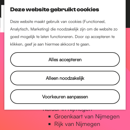
Nijmegen-Zuid
Nijmegen-Nieuw-West
Deze website gebruikt cookies
Z
K
Nijmegen-Oud-West
o
a
M
Deze website maakt gebruik van cookies (Functioneel,
Dukenburg
e
a
Analytisch, Marketing) die noodzakelijk zijn om de website zo
e
Lindenholt
G
k
r
goed mogelijk te laten functioneren. Door op accepteren te
n
e
t
klikken, geef je aan hiermee akkoord te gaan.
Historie
u
n
De oudste stad van
a
Alles accepteren
Nederland
Historische tijdlijn
n
Romeinse Limes
Alleen noodzakelijk
Vrede van Nijmegen
Penning
a
Voorkeuren aanpassen
Natuur in Nijmegen
Groenkaart van Nijmegen
a
Rijk van Nijmegen