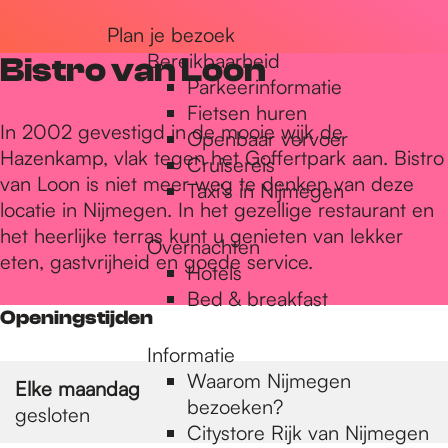
r
Plan je bezoek
Bereikbaarheid
Bistro van Loon
Parkeerinformatie
d
Fietsen huren
In 2002 gevestigd in de mooie wijk de
Openbaar vervoer
Hazenkamp, vlak tegen het Goffertpark aan. Bistro
Cruisereis
e
van Loon is niet meer weg te denken van deze
Taxi's in Nijmegen
locatie in Nijmegen. In het gezellige restaurant en
het heerlijke terras kunt u genieten van lekker
h
Overnachten
eten, gastvrijheid en goede service.
Hotels
Bed & breakfast
o
Openingstijden
Informatie
m
Waarom Nijmegen
Elke maandag
bezoeken?
gesloten
Citystore Rijk van Nijmegen