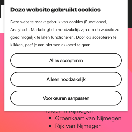
Nijmegen-Zuid
Nijmegen-Nieuw-West
Deze website gebruikt cookies
Z
K
Nijmegen-Oud-West
o
a
M
Deze website maakt gebruik van cookies (Functioneel,
Dukenburg
e
a
Analytisch, Marketing) die noodzakelijk zijn om de website zo
e
Lindenholt
G
k
r
goed mogelijk te laten functioneren. Door op accepteren te
n
e
t
klikken, geef je aan hiermee akkoord te gaan.
Historie
u
n
De oudste stad van
a
Alles accepteren
Nederland
Historische tijdlijn
n
Romeinse Limes
Alleen noodzakelijk
Vrede van Nijmegen
Penning
a
Voorkeuren aanpassen
Natuur in Nijmegen
Groenkaart van Nijmegen
a
Rijk van Nijmegen