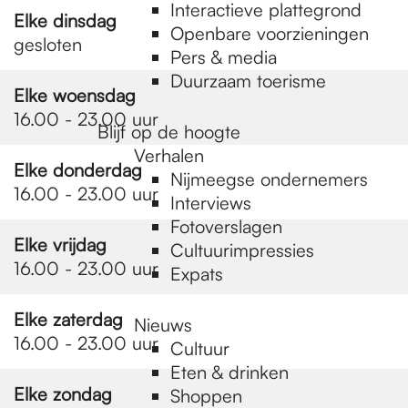
e
Interactieve plattegrond
Elke dinsdag
Openbare voorzieningen
gesloten
Pers & media
p
Duurzaam toerisme
Elke woensdag
16.00 - 23.00 uur
a
Blijf op de hoogte
Verhalen
Elke donderdag
Nijmeegse ondernemers
g
16.00 - 23.00 uur
Interviews
Fotoverslagen
Elke vrijdag
Cultuurimpressies
e
16.00 - 23.00 uur
Expats
Elke zaterdag
Nieuws
16.00 - 23.00 uur
Cultuur
Eten & drinken
Elke zondag
Shoppen