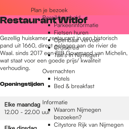
r
Plan je bezoek
Bereikbaarheid
Restaurant Witlof
Parkeerinformatie
d
Fietsen huren
Gezellig huiskamer restaurant in een historisch
Openbaar vervoer
pand uit 1660, direct gelegen aan de rivier de
Cruisereis
e
Waal. sinds 2017 een BIB Gourmand van Michelin,
Taxi's in Nijmegen
wat staat voor een goede prijs/ kwaliteit
verhouding.
h
Overnachten
Hotels
Openingstijden
Bed & breakfast
o
Informatie
Elke maandag
m
Waarom Nijmegen
12.00 - 22.00 uur
bezoeken?
Citystore Rijk van Nijmegen
Elke dinsdag