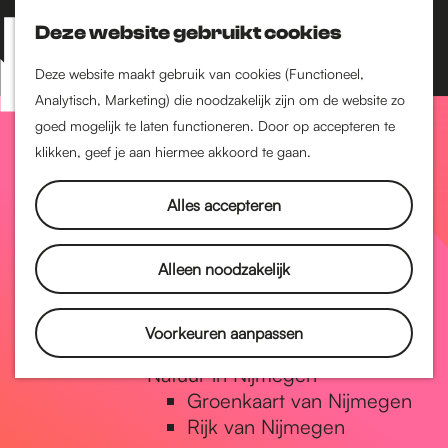
Nijmegen-Zuid
Nijmegen-Nieuw-West
Deze website gebruikt cookies
Z
K
Nijmegen-Oud-West
o
a
M
Deze website maakt gebruik van cookies (Functioneel,
Dukenburg
e
a
Analytisch, Marketing) die noodzakelijk zijn om de website zo
e
Lindenholt
G
k
r
goed mogelijk te laten functioneren. Door op accepteren te
n
e
t
klikken, geef je aan hiermee akkoord te gaan.
Historie
u
n
De oudste stad van
a
Alles accepteren
Nederland
Historische tijdlijn
n
Romeinse Limes
Alleen noodzakelijk
Vrede van Nijmegen
Penning
a
Voorkeuren aanpassen
Natuur in Nijmegen
Groenkaart van Nijmegen
a
Rijk van Nijmegen