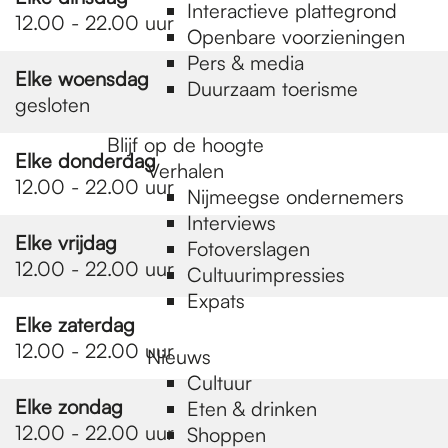
e
Interactieve plattegrond
12.00 - 22.00 uur
Openbare voorzieningen
Pers & media
p
Elke woensdag
Duurzaam toerisme
gesloten
a
Blijf op de hoogte
Elke donderdag
Verhalen
12.00 - 22.00 uur
Nijmeegse ondernemers
g
Interviews
Elke vrijdag
Fotoverslagen
12.00 - 22.00 uur
Cultuurimpressies
e
Expats
Elke zaterdag
12.00 - 22.00 uur
Nieuws
Cultuur
Elke zondag
Eten & drinken
12.00 - 22.00 uur
Shoppen