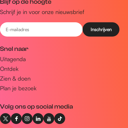
Blijf op de hoogte
Schrijf je in voor onze nieuwsbrief
E
-
m
Snel naar
a
Uitagenda
i
Ontdek
l
a
Zien & doen
d
Plan je bezoek
r
e
Volg ons op social media
s
X
F
I
L
Y
T