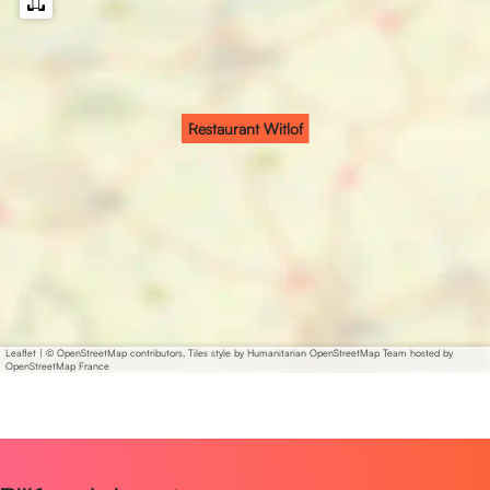
f
Restaurant Witlof
Leaflet
|
© OpenStreetMap contributors, Tiles style by Humanitarian OpenStreetMap Team hosted by
OpenStreetMap France