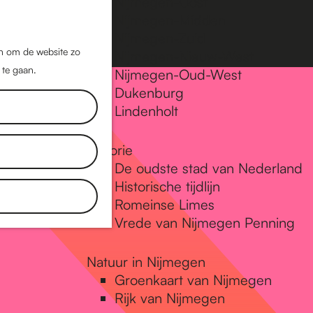
Nijmegen-Oost
Nijmegen-Midden
Z
K
Nijmegen-Zuid
o
a
M
jn om de website zo
Nijmegen-Nieuw-West
e
a
 te gaan.
e
Nijmegen-Oud-West
k
r
Dukenburg
n
e
t
Lindenholt
u
n
Historie
De oudste stad van Nederland
Historische tijdlijn
Romeinse Limes
Vrede van Nijmegen Penning
Natuur in Nijmegen
Groenkaart van Nijmegen
Rijk van Nijmegen