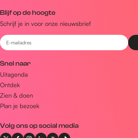
Blijf op de hoogte
Schrijf je in voor onze nieuwsbrief
E
-
m
Snel naar
a
Uitagenda
i
Ontdek
l
a
Zien & doen
d
Plan je bezoek
r
e
Volg ons op social media
s