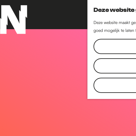
Deze website 
Deze website maakt geb
goed mogelijk te laten
G
a
n
a
a