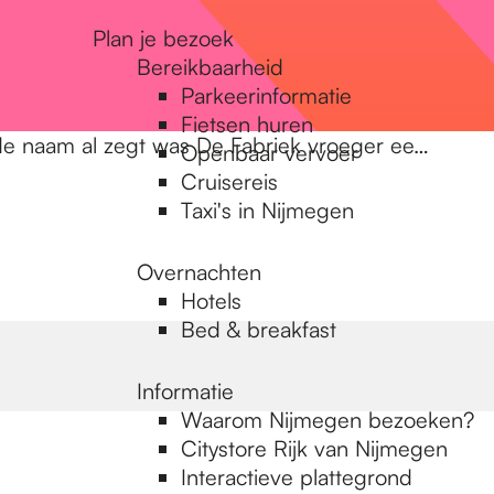
Plan je bezoek
Bereikbaarheid
Parkeerinformatie
Fietsen huren
 de naam al zegt was De Fabriek vroeger ee…
Openbaar vervoer
Cruisereis
Taxi's in Nijmegen
Overnachten
Hotels
Bed & breakfast
Informatie
Waarom Nijmegen bezoeken?
Citystore Rijk van Nijmegen
Interactieve plattegrond