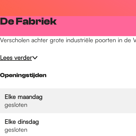
r
De Fabriek
d
Verscholen achter grote industriële poorten in de
e
Lees verder
h
Openingstijden
o
Elke maandag
gesloten
m
Elke dinsdag
gesloten