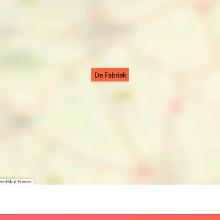
De Fabriek
treetMap France