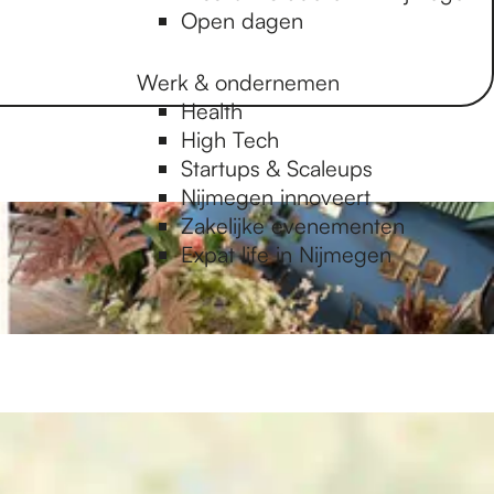
Open dagen
Werk & ondernemen
Health
High Tech
Startups & Scaleups
Nijmegen innoveert
Zakelijke evenementen
Expat life in Nijmegen