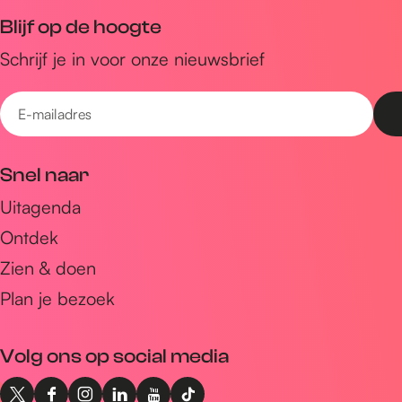
Blijf op de hoogte
Schrijf je in voor onze nieuwsbrief
E
-
m
Snel naar
a
Uitagenda
i
Ontdek
l
a
Zien & doen
d
Plan je bezoek
r
e
Volg ons op social media
s