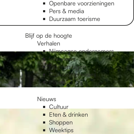
Openbare voorzieningen
Pers & media
Duurzaam toerisme
Blijf op de hoogte
Verhalen
Nijmeegse ondernemers
Interviews
Fotoverslagen
Cultuurimpressies
Expats
Nieuws
Cultuur
Eten & drinken
Shoppen
Weektips