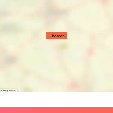
Julianapark
treetMap France