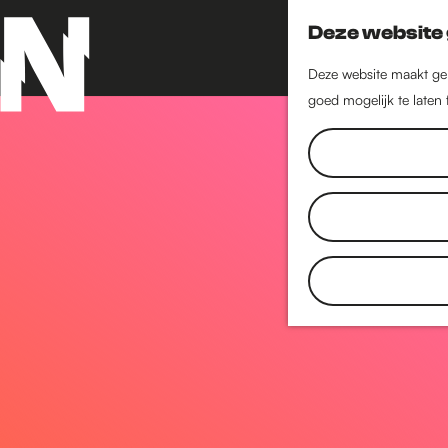
Deze website 
Deze website maakt geb
goed mogelijk te laten
G
a
n
a
a