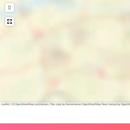
Leaflet
|
© OpenStreetMap contributors, Tiles style by Humanitarian OpenStreetMap Team hosted by OpenS