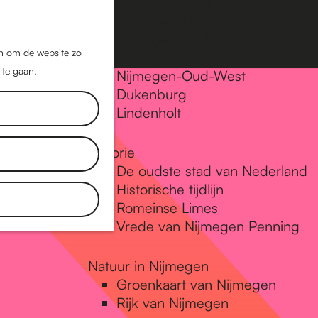
Nijmegen-Oost
Nijmegen-Midden
Z
K
Nijmegen-Zuid
o
a
M
jn om de website zo
Nijmegen-Nieuw-West
e
a
 te gaan.
e
Nijmegen-Oud-West
k
r
Dukenburg
n
e
t
Lindenholt
u
n
Historie
De oudste stad van Nederland
Historische tijdlijn
Romeinse Limes
Vrede van Nijmegen Penning
Natuur in Nijmegen
Groenkaart van Nijmegen
Rijk van Nijmegen