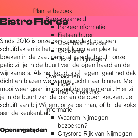
r
Plan je bezoek
Bereikbaarheid
Bistro Flores
Parkeerinformatie
d
Fietsen huren
Sinds 2016 is onze patio overdekt met een
Openbaar vervoer
schuifdak en is het mogelijk om een plek te
Cruisereis
e
boeken in de zaal, patio of aan de bar. In onze
Taxi's in Nijmegen
patio zit je in de buurt van de open haard en de
wijnkamers. Als het koud is of regent gaat het dak
h
Overnachten
dicht en blazen we warme lucht naar binnen. Met
Hotels
mooi weer gaan in de zaal de ramen eruit. Hier zit
Bed & breakfast
o
je in de buurt van de bar en de open keuken. Je
schuift aan bij Willem, onze barman, of bij de koks
Informatie
aan de keukenbar.
m
Waarom Nijmegen
bezoeken?
Openingstijden
Citystore Rijk van Nijmegen