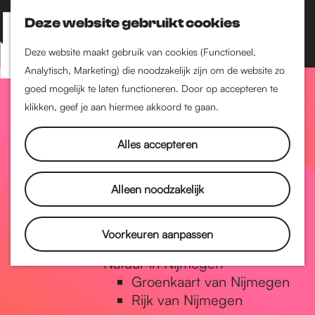
Nijmegen-Zuid
Nijmegen-Nieuw-West
Deze website gebruikt cookies
Z
K
Nijmegen-Oud-West
o
a
M
Deze website maakt gebruik van cookies (Functioneel,
Dukenburg
e
a
Analytisch, Marketing) die noodzakelijk zijn om de website zo
e
Lindenholt
G
k
r
goed mogelijk te laten functioneren. Door op accepteren te
n
e
t
klikken, geef je aan hiermee akkoord te gaan.
Historie
u
n
De oudste stad van
a
Alles accepteren
Nederland
Historische tijdlijn
n
Romeinse Limes
Alleen noodzakelijk
Vrede van Nijmegen
Penning
a
Voorkeuren aanpassen
Natuur in Nijmegen
Groenkaart van Nijmegen
a
Rijk van Nijmegen