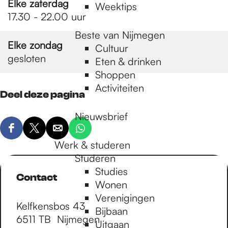
Elke zaterdag
Weektips
17.30 - 22.00 uur
Beste van Nijmegen
Elke zondag
Cultuur
gesloten
Eten & drinken
Shoppen
Activiteiten
Deel deze pagina
Nieuwsbrief
D
D
D
D
Werk & studeren
e
e
e
e
Studeren
e
e
e
e
Studies
l
l
l
l
Contact
Wonen
d
d
d
d
Verenigingen
e
e
e
e
Kelfkensbos 43
Bijbaan
z
z
z
z
6511 TB
Nijmegen
Uitgaan
e
e
e
e