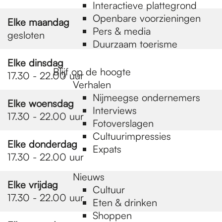
e
Interactieve plattegrond
Openbare voorzieningen
Elke maandag
Pers & media
p
gesloten
Duurzaam toerisme
Elke dinsdag
a
Blijf op de hoogte
17.30 - 22.00 uur
Verhalen
Nijmeegse ondernemers
Elke woensdag
g
Interviews
17.30 - 22.00 uur
Fotoverslagen
Cultuurimpressies
e
Elke donderdag
Expats
17.30 - 22.00 uur
Nieuws
Elke vrijdag
Cultuur
17.30 - 22.00 uur
Eten & drinken
Shoppen