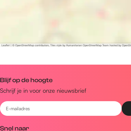
Leaflet
|
© OpenStreetMap contributors, Tiles style by Humanitarian OpenStreetMap Team hosted by OpenS
Blijf op de hoogte
Schrijf je in voor onze nieuwsbrief
E
-
m
Snel naar