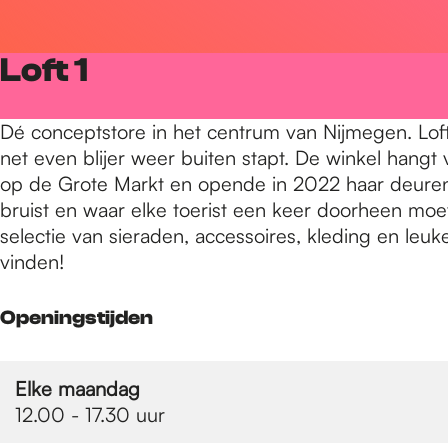
r
Loft 1
d
Dé conceptstore in het centrum van Nijmegen. Loft1
net even blijer weer buiten stapt. De winkel hangt 
e
op de Grote Markt en opende in 2022 haar deuren in
bruist en waar elke toerist een keer doorheen moet 
selectie van sieraden, accessoires, kleding en leuk
h
vinden!
o
Openingstijden
m
Elke maandag
12.00 - 17.30 uur