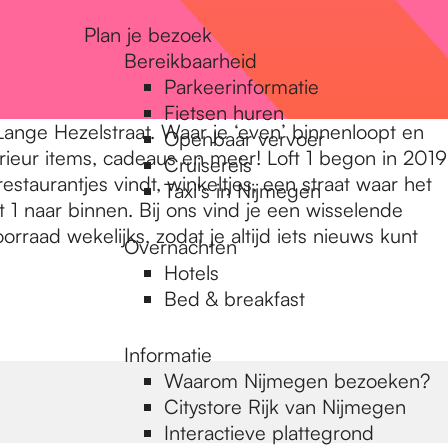
Plan je bezoek
Bereikbaarheid
Parkeerinformatie
Fietsen huren
Lange Hezelstraat. Waar je ‘even’ binnenloopt en
Openbaar vervoer
terieur items, cadeaus en meer! Loft 1 begon in 2019
Cruisereis
taurantjes vindt, winkeltjes, een straat waar het
Taxi's in Nijmegen
t 1 naar binnen. Bij ons vind je een wisselende
rraad wekelijks, zodat je altijd iets nieuws kunt
Overnachten
Hotels
Bed & breakfast
Informatie
Waarom Nijmegen bezoeken?
Citystore Rijk van Nijmegen
Interactieve plattegrond