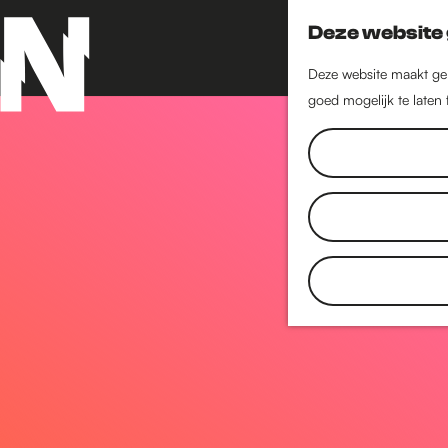
Deze website 
Deze website maakt geb
goed mogelijk te laten
G
a
n
a
a