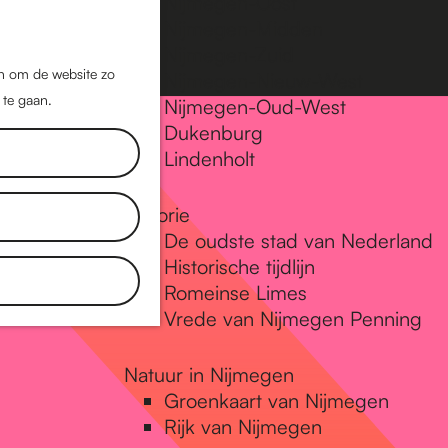
Nijmegen-Oost
Nijmegen-Midden
Z
K
Nijmegen-Zuid
o
a
M
jn om de website zo
Nijmegen-Nieuw-West
e
a
 te gaan.
e
Nijmegen-Oud-West
k
r
Dukenburg
n
e
t
Lindenholt
u
n
Historie
De oudste stad van Nederland
Historische tijdlijn
Romeinse Limes
Vrede van Nijmegen Penning
Natuur in Nijmegen
Groenkaart van Nijmegen
Rijk van Nijmegen