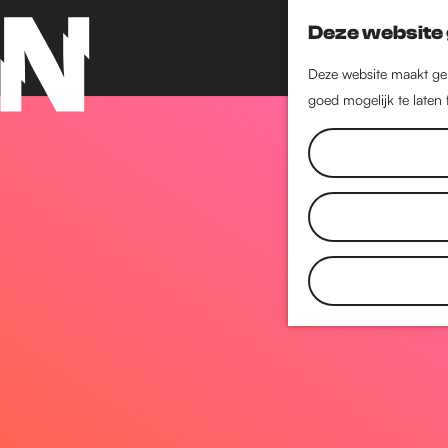
Deze website 
Deze website maakt geb
goed mogelijk te laten
G
a
n
a
a