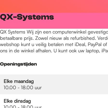
r
QX-Systems
d
QX Systems Wij zijn een computerwinkel gevestigd 
betaalbare prijs. Zowel nieuw als refurbished. Ver
e
webshop kunt u veilig betalen met iDeal, PayPal of
ons in de winkel afhalen. U kunt ook uw laptop, iPa
h
Openingstijden
o
Elke maandag
10.00 - 18.00 uur
m
Elke dinsdag
10.00 - 18.00 uur