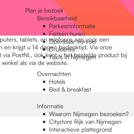
Plan je bezoek
Bereikbaarheid
Parkeerinformatie
Fietsen huren
ters, tablets, en telefoons aan voor een
Openbaar vervoer
n en krijgt u 14 dagen bedenktijd. Via onze
Cruisereis
 via PostNL, ook kunt u het bestelde product bij
Taxi's in Nijmegen
winkel als via de website.
Overnachten
Hotels
Bed & breakfast
Informatie
Waarom Nijmegen bezoeken?
Citystore Rijk van Nijmegen
Interactieve plattegrond