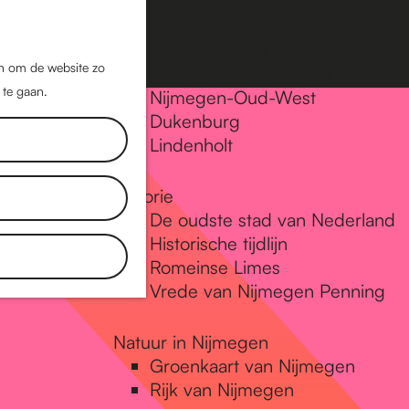
Nijmegen-Oost
Nijmegen-Midden
Z
K
Nijmegen-Zuid
o
a
M
jn om de website zo
Nijmegen-Nieuw-West
e
a
 te gaan.
e
Nijmegen-Oud-West
k
r
Dukenburg
n
e
t
Lindenholt
u
n
Historie
De oudste stad van Nederland
Historische tijdlijn
Romeinse Limes
Vrede van Nijmegen Penning
Natuur in Nijmegen
Groenkaart van Nijmegen
Rijk van Nijmegen