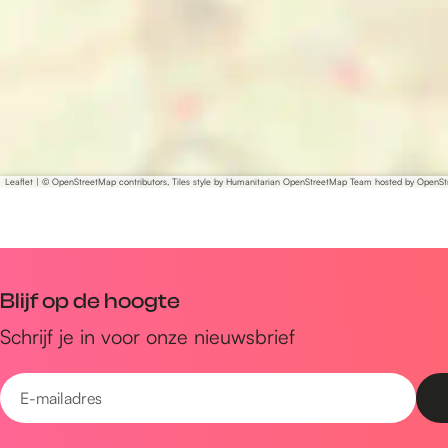
Leaflet
|
© OpenStreetMap contributors, Tiles style by Humanitarian OpenStreetMap Team hosted by OpenS
Blijf op de hoogte
Schrijf je in voor onze nieuwsbrief
E
-
m