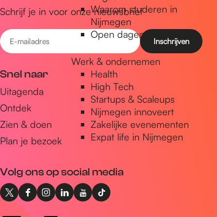
Waarom studeren in
Schrijf je in voor onze nieuwsbrief
Nijmegen
Open dagen
E
-
Werk & ondernemen
m
Snel naar
Health
a
High Tech
Uitagenda
i
Startups & Scaleups
Ontdek
l
Nijmegen innoveert
a
Zien & doen
Zakelijke evenementen
Expat life in Nijmegen
d
Plan je bezoek
r
e
Volg ons op social media
s
X
F
I
L
Y
T
I
a
n
i
o
i