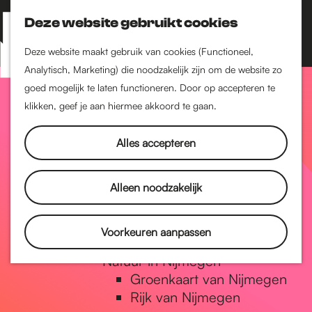
Nijmegen-Zuid
Nijmegen-Nieuw-West
Deze website gebruikt cookies
Z
K
Nijmegen-Oud-West
o
a
M
Deze website maakt gebruik van cookies (Functioneel,
Dukenburg
e
a
Analytisch, Marketing) die noodzakelijk zijn om de website zo
e
Lindenholt
G
k
r
goed mogelijk te laten functioneren. Door op accepteren te
n
e
t
klikken, geef je aan hiermee akkoord te gaan.
Historie
u
n
De oudste stad van
a
Alles accepteren
Nederland
Historische tijdlijn
n
Romeinse Limes
Alleen noodzakelijk
Vrede van Nijmegen
Penning
a
Voorkeuren aanpassen
Natuur in Nijmegen
Groenkaart van Nijmegen
a
Rijk van Nijmegen