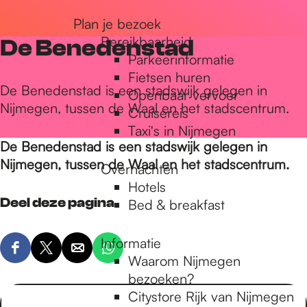
r
Plan je bezoek
Bereikbaarheid
De Benedenstad
Parkeerinformatie
d
Fietsen huren
De Benedenstad is een stadswijk gelegen in
Openbaar vervoer
Nijmegen, tussen de Waal en het stadscentrum.
Cruisereis
e
Taxi's in Nijmegen
De Benedenstad is een stadswijk gelegen in
h
Nijmegen, tussen de Waal en het stadscentrum.
Overnachten
Hotels
Deel deze pagina
Bed & breakfast
o
Informatie
D
D
D
D
m
Waarom Nijmegen
e
e
e
e
bezoeken?
e
e
e
e
Citystore Rijk van Nijmegen