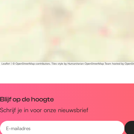
Leaflet
|
© OpenStreetMap contributors, Tiles style by Humanitarian OpenStreetMap Team hosted by OpenS
Blijf op de hoogte
Schrijf je in voor onze nieuwsbrief
E
-