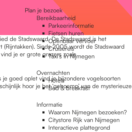
Plan je bezoek
Bereikbaarheid
Parkeerinformatie
Fietsen huren
ebied de Stadswaard. De Stadswaard is het
Openbaar vervoer
t (Rijntakken). Sinds 2005 wordt de Stadswaard
Cruisereis
ind je er grote grazers zoals
Taxi's in Nijmegen
Overnachten
 je goed oplet vind je bijzondere vogelsoorten
Hotels
schijnlijk hoor je het ‘gehoemp’ van de mysterieuze
Bed & breakfast
Informatie
Waarom Nijmegen bezoeken?
Citystore Rijk van Nijmegen
Interactieve plattegrond