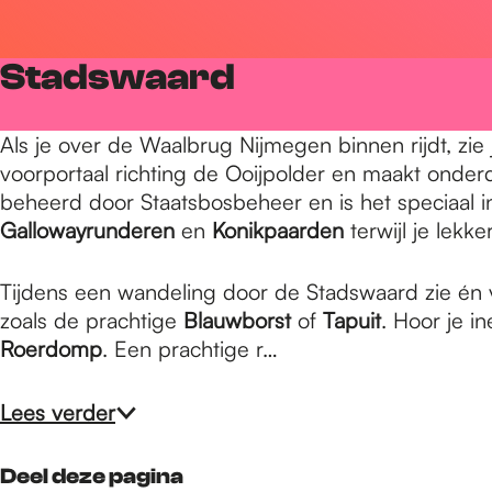
r
Stadswaard
d
Als je over de Waalbrug Nijmegen binnen rijdt, zi
voorportaal richting de Ooijpolder en maakt onde
e
beheerd door Staatsbosbeheer en is het speciaal in
Gallowayrunderen
en
Konikpaarden
terwijl je lekk
h
Tijdens een wandeling door de Stadswaard zie én v
zoals de prachtige
Blauwborst
of
Tapuit
. Hoor je i
o
Roerdomp
. Een prachtige r…
Lees verder
m
Deel deze pagina