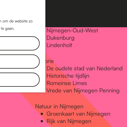
Nijmegen-Oost
Nijmegen-Midden
Z
K
Nijmegen-Zuid
o
a
M
jn om de website zo
Nijmegen-Nieuw-West
e
a
 te gaan.
e
Nijmegen-Oud-West
k
r
Dukenburg
n
e
t
Lindenholt
u
n
Historie
De oudste stad van Nederland
Historische tijdlijn
Romeinse Limes
Vrede van Nijmegen Penning
Natuur in Nijmegen
Groenkaart van Nijmegen
Rijk van Nijmegen