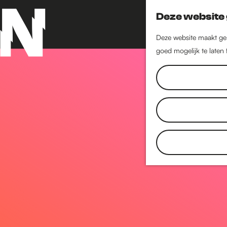
Deze website 
Deze website maakt geb
goed mogelijk te laten
G
a
n
a
a