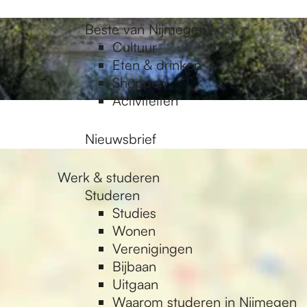
Beste van Nijmegen
Cultuur
Eten & drinken
Shoppen
Activiteiten
Nieuwsbrief
Werk & studeren
Studeren
Studies
Wonen
Verenigingen
Bijbaan
Uitgaan
Waarom studeren in Nijmegen